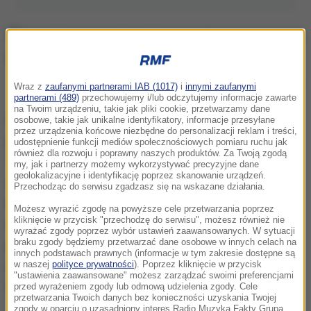
Twórcy zaangażowani w projekt „Tu i teraz! Miasto Potwór”
Wraz z
zaufanymi partnerami IAB (1017)
i
innymi zaufanymi
partnerami (489)
przechowujemy i/lub odczytujemy informacje zawarte
na Twoim urządzeniu, takie jak pliki cookie, przetwarzamy dane
Otwarta wczoraj (25 sierpnia) wystawa to
osobowe, takie jak unikalne identyfikatory, informacje przesyłane
przez urządzenia końcowe niezbędne do personalizacji reklam i treści,
podsumowanie trzymiesięcznego projektu
udostępnienie funkcji mediów społecznościowych pomiaru ruchu jak
również dla rozwoju i poprawny naszych produktów. Za Twoją zgodą
"Tu i teraz! Miasto Potwór", wprowadzającego teatr
my, jak i partnerzy możemy wykorzystywać precyzyjne dane
geolokalizacyjne i identyfikację poprzez skanowanie urządzeń.
do miejsc z ograniczonym dostępem do sztuki.
Przechodząc do serwisu zgadzasz się na wskazane działania.
Najpierw powstał spektakl inspirowany książkami
Możesz wyrazić zgodę na powyższe cele przetwarzania poprzez
kliknięcie w przycisk "przechodzę do serwisu", możesz również nie
dla dzieci autorstwa Joanny Guszty, ilustrowanymi
wyrażać zgody poprzez wybór ustawień zaawansowanych. W sytuacji
braku zgody będziemy przetwarzać dane osobowe w innych celach na
przez Przemka Liputa. Jego publicznością byli
innych podstawach prawnych (informacje w tym zakresie dostępne są
mieszkańcy łódzkich Domów Pomocy Społecznej i
w naszej
polityce prywatności
). Poprzez kliknięcie w przycisk
"ustawienia zaawansowane" możesz zarządzać swoimi preferencjami
Domów Dziecka.
przed wyrażeniem zgody lub odmową udzielenia zgody. Cele
przetwarzania Twoich danych bez konieczności uzyskania Twojej
zgody w oparciu o uzasadniony interes Radio Muzyka Fakty Grupa