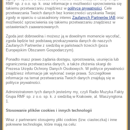
Przedstawienie porusza temat zaangażowania w
RMF sp. z o.o. sp. k. oraz informacje o możliwości sprzeciwienia się
takiemu przetwarzaniu znajdziesz w
polityce prywatności
. Cele
życie lokalnej społeczności, sąsiedzkiej pomocy
przetwarzania Twoich danych bez konieczności uzyskania Twojej
zgody w oparciu o uzasadniony interes
Zaufanych Partnerów IAB
oraz
i wpływu otoczenia na indywidualne poczucie
możliwość sprzeciwienia się takiemu przetwarzaniu znajdziesz w
ustawieniach zaawansowanych.
tożsamości
- wyjaśnia Marta Magalska,
Zgoda jest dobrowolna i możesz ją w dowolnym momencie wycofać,
koordynatorka projektu i dodaje, że właśnie na tych
zgoda będzie też podstawą przekazywania danych do naszych
Zaufanych Partnerów z siedzibą w państwach trzecich (poza
zagadnieniach skupiał się również program
Europejskim Obszarem Gospodarczym).
kontekstowych warsztatów plastycznych,
Ponadto masz prawo żądania dostępu, sprostowania, usunięcia lub
towarzyszących prezentacji spektaklu.
Dzięki nim,
ograniczenia przetwarzania danych, a także złożenia skargi do
Prezesa Urzędu Ochrony Danych Osobowych. W polityce prywatności
uczestnicy projektu - seniorzy i dzieci - mogli wyjść z
znajdziesz informacje jak wykonać swoje prawa. Szczegółowe
informacje na temat przetwarzania Twoich danych znajdują się w
roli widza i stać się twórcami prac.
polityce prywatności.
Administratorem tych danych jesteśmy my, czyli Radio Muzyka Fakty
Artyści i edukatorka Teatru Pinokio odwiedzili
Grupa RMF sp. z o.o. sp. k. z siedzibą w Krakowie, al. Waszyngtona
1.
Centrum Rehabilitacyjno-Opiekuńcze w Łodzi, Dom
Stosowanie plików cookies i innych technologii
Pomocy Społecznej "Pogodna Jesień", Dzienny Dom
Wraz z partnerami stosujemy pliki cookies (tzw. ciasteczka) i inne
Pobytu "Senior+" przy ulicy Henryka Sienkiewicza 79
pokrewne technologie, które mają na celu:
i plac zabaw sąsiadujący z siedzibą Teatru Pinokio.