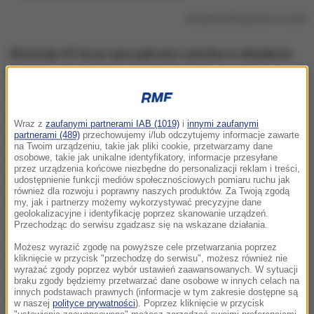
Akademia Muzyczna w Łodzi
Obchody 65-lecia specjalności rytmika w Akademii
Muzycznej im. Grażyny i Kiejstuta Bacewiczów w
Łodzi będą częścią IV Międzynarodowej Konferencji
Naukowej "Rytmika w kształceniu muzyków,
Wraz z
zaufanymi partnerami IAB (1019)
i
innymi zaufanymi
partnerami (489)
przechowujemy i/lub odczytujemy informacje zawarte
aktorów, tancerzy i w rehabilitacji", organizowanej w
na Twoim urządzeniu, takie jak pliki cookie, przetwarzamy dane
dniach 2-4 października. Na zjeździe
absolwentów
osobowe, takie jak unikalne identyfikatory, informacje przesyłane
przez urządzenia końcowe niezbędne do personalizacji reklam i treści,
spotka się m.in. około 100 specjalistów
, którzy
udostępnienie funkcji mediów społecznościowych pomiaru ruchu jak
również dla rozwoju i poprawny naszych produktów. Za Twoją zgodą
studiowali rytmikę w łódzkiej uczelni.
my, jak i partnerzy możemy wykorzystywać precyzyjne dane
geolokalizacyjne i identyfikację poprzez skanowanie urządzeń.
Przechodząc do serwisu zgadzasz się na wskazane działania.
Łódzka Akademia była pierwszą w Polsce uczelnią
Możesz wyrazić zgodę na powyższe cele przetwarzania poprzez
wyższą, w której utworzono sekcję rytmiki.
kliknięcie w przycisk "przechodzę do serwisu", możesz również nie
wyrażać zgody poprzez wybór ustawień zaawansowanych. W sytuacji
Powołaną do życia
w 1956 roku sekcją kierowała
braku zgody będziemy przetwarzać dane osobowe w innych celach na
innych podstawach prawnych (informacje w tym zakresie dostępne są
Janina Mieczyńska - tancerka, choreograf i
w naszej
polityce prywatności
). Poprzez kliknięcie w przycisk