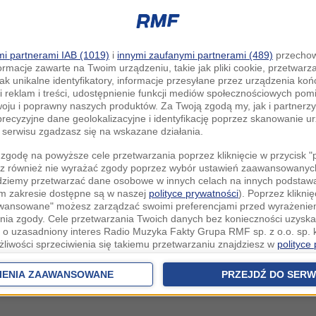
i partnerami IAB (1019)
i
innymi zaufanymi partnerami (489)
przechow
ormacje zawarte na Twoim urządzeniu, takie jak pliki cookie, przetwar
jak unikalne identyfikatory, informacje przesyłane przez urządzenia k
i reklam i treści, udostępnienie funkcji mediów społecznościowych pom
woju i poprawny naszych produktów. Za Twoją zgodą my, jak i partner
recyzyjne dane geolokalizacyjne i identyfikację poprzez skanowanie u
serwisu zgadzasz się na wskazane działania.
Trzyletnie dziecko pogryzio
przez psa. Wezwano LPR
erech razy sztuka? Łukasz
zgodę na powyższe cele przetwarzania poprzez kliknięcie w przycisk 
 znowu chce zostać
z również nie wyrażać zgody poprzez wybór ustawień zaawansowanych
dentem Krakowa
dziemy przetwarzać dane osobowe w innych celach na innych podsta
ym zakresie dostępne są w naszej
polityce prywatności
). Poprzez kliknię
awansowane" możesz zarządzać swoimi preferencjami przed wyrażenie
ia zgody. Cele przetwarzania Twoich danych bez konieczności uzyska
 o uzasadniony interes Radio Muzyka Fakty Grupa RMF sp. z o.o. sp. k
żliwości sprzeciwienia się takiemu przetwarzaniu znajdziesz w
polityce
nia Twoich danych bez konieczności uzyskania Twojej zgody w oparci
ch Partnerów IAB
oraz możliwość sprzeciwienia się takiemu przetwarza
IENIA ZAAWANSOWANE
PRZEJDŹ DO SERW
aawansowanych.
rowolna i możesz ją w dowolnym momencie wycofać, zgoda będzie też