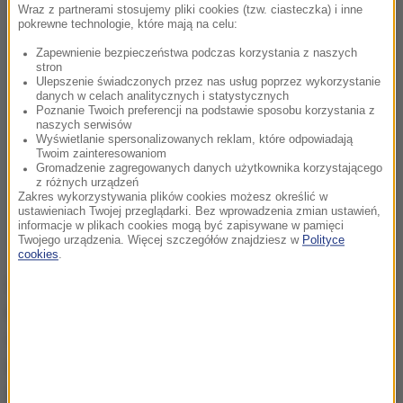
Wraz z partnerami stosujemy pliki cookies (tzw. ciasteczka) i inne
pokrewne technologie, które mają na celu:
Zapewnienie bezpieczeństwa podczas korzystania z naszych
stron
Ulepszenie świadczonych przez nas usług poprzez wykorzystanie
danych w celach analitycznych i statystycznych
Poznanie Twoich preferencji na podstawie sposobu korzystania z
naszych serwisów
Wyświetlanie spersonalizowanych reklam, które odpowiadają
Twoim zainteresowaniom
Gromadzenie zagregowanych danych użytkownika korzystającego
z różnych urządzeń
Zakres wykorzystywania plików cookies możesz określić w
ustawieniach Twojej przeglądarki. Bez wprowadzenia zmian ustawień,
informacje w plikach cookies mogą być zapisywane w pamięci
Twojego urządzenia. Więcej szczegółów znajdziesz w
Polityce
cookies
.
Od
fotobudki
, przez
muzykę, gry, zabawy, po strefę
chillout
- każdy znajdzie coś dla siebie. Niezależnie
od tego, czy jesteście mieszkańcami, czy planujecie
weekendowy wypad - w
Makowie Podhalańskim
zawsze znajdziecie coś dla siebie.
Bądźcie z nami 8