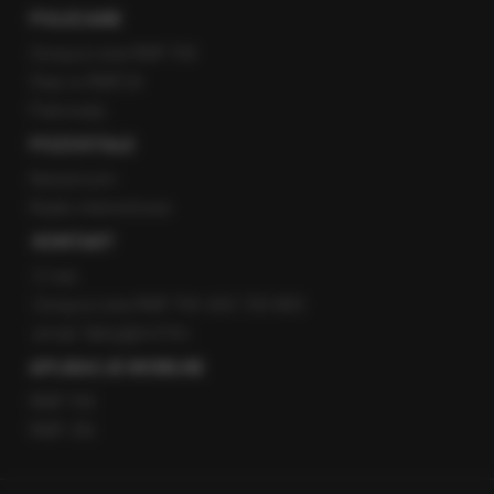
POLECANE
Gorąca Linia RMF FM
Staż w RMF24
Patronaty
POZOSTAŁE
Newsroom
Radio internetowe
KONTAKT
O nas
Gorąca Linia RMF FM: 600 700 800
email: fakty@rmf.fm
APLIKACJE MOBILNE
RMF FM
RMF ON