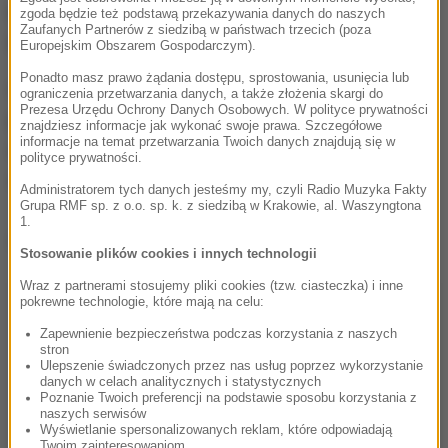
Nowej Hucie zatrzymano drugiego ze sprawców, 20-
zgoda będzie też podstawą przekazywania danych do naszych
Zaufanych Partnerów z siedzibą w państwach trzecich (poza
letniego mężczyznę.
Europejskim Obszarem Gospodarczym).
Ponadto masz prawo żądania dostępu, sprostowania, usunięcia lub
Obaj zatrzymani przyznali, że w trakcie załadunku
ograniczenia przetwarzania danych, a także złożenia skargi do
Prezesa Urzędu Ochrony Danych Osobowych. W polityce prywatności
pojazdu przewożącego paczki między sortowniami
znajdziesz informacje jak wykonać swoje prawa. Szczegółowe
informacje na temat przetwarzania Twoich danych znajdują się w
ukradli dwa pakunki, w których wiedzieli, że znajdują
polityce prywatności.
się telefony komórkowe.
Administratorem tych danych jesteśmy my, czyli Radio Muzyka Fakty
Grupa RMF sp. z o.o. sp. k. z siedzibą w Krakowie, al. Waszyngtona
1.
Dalsza część artykułu pod materiałem video:
Stosowanie plików cookies i innych technologii
Wraz z partnerami stosujemy pliki cookies (tzw. ciasteczka) i inne
pokrewne technologie, które mają na celu:
Zapewnienie bezpieczeństwa podczas korzystania z naszych
stron
Ulepszenie świadczonych przez nas usług poprzez wykorzystanie
danych w celach analitycznych i statystycznych
Poznanie Twoich preferencji na podstawie sposobu korzystania z
naszych serwisów
Wyświetlanie spersonalizowanych reklam, które odpowiadają
Twoim zainteresowaniom