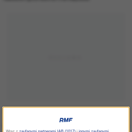
Na początku stycznia policjanci z Komisariatu Policji
Wraz z
zaufanymi partnerami IAB (1017)
i
innymi zaufanymi