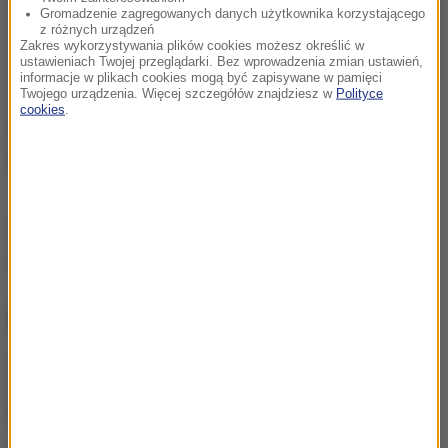
Gromadzenie zagregowanych danych użytkownika korzystającego
z różnych urządzeń
Zakres wykorzystywania plików cookies możesz określić w
ustawieniach Twojej przeglądarki. Bez wprowadzenia zmian ustawień,
informacje w plikach cookies mogą być zapisywane w pamięci
Twojego urządzenia. Więcej szczegółów znajdziesz w
Polityce
Obaj zatrzymani mężczyźni usłyszeli zarzuty
cookies
.
kradzieży. Grozi im kara od 3 miesięcy do 5 lat
pozbawienia wolności.
Źródło: RMF FM
kradzież
Tagi:
NAJWAŻNIEJSZE FAKTY
Śmiertelny wypadek z
udziałem ciągnika w
Małopolsce