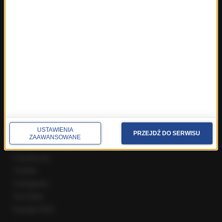
Fakty z Zakopanego
ROZMOWY W RMF FM
Najnowsze rozmowy w RMF FM
Rozmowa o 7:00 w RMF FM i Radiu RMF24
Poranna rozmowa w RMF FM
Popołudniowa rozmowa w RMF FM
Gość Krzysztofa Ziemca w RMF FM
Rozmowy w Radiu RMF24
SPOŁECZNOŚĆ
USTAWIENIA
PRZEJDŹ DO SERWISU
ZAAWANSOWANE
Facebook
Twitter
Instagram
YouTube
Kanały RSS