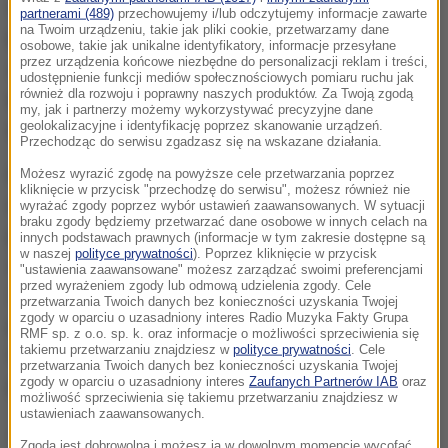
V w Krakowie odebrali zgłoszenie od jednej z firm
partnerami (489)
przechowujemy i/lub odczytujemy informacje zawarte
na Twoim urządzeniu, takie jak pliki cookie, przetwarzamy dane
kurierskich o kradzieży dwóch paczek, w których
osobowe, takie jak unikalne identyfikatory, informacje przesyłane
przez urządzenia końcowe niezbędne do personalizacji reklam i treści,
znajdowały się
telefony komórkowe. Wartość strat
udostępnienie funkcji mediów społecznościowych pomiaru ruchu jak
również dla rozwoju i poprawny naszych produktów. Za Twoją zgodą
wyceniona została przez właścicieli na 5240
my, jak i partnerzy możemy wykorzystywać precyzyjne dane
geolokalizacyjne i identyfikację poprzez skanowanie urządzeń.
złotych.
Przechodząc do serwisu zgadzasz się na wskazane działania.
Funkcjonariusze ustalili, że w kradzież zamieszani
Możesz wyrazić zgodę na powyższe cele przetwarzania poprzez
kliknięcie w przycisk "przechodzę do serwisu", możesz również nie
mogą być dwaj mężczyźni zajmujący się
wyrażać zgody poprzez wybór ustawień zaawansowanych. W sytuacji
braku zgody będziemy przetwarzać dane osobowe w innych celach na
przeładunkiem paczek w sortowni. Policjanci udali
innych podstawach prawnych (informacje w tym zakresie dostępne są
w naszej
polityce prywatności
). Poprzez kliknięcie w przycisk
się do jednego z mieszkań na krakowskim os.
"ustawienia zaawansowane" możesz zarządzać swoimi preferencjami
przed wyrażeniem zgody lub odmową udzielenia zgody. Cele
Złocień, w którym mieszkał 36-letni mężczyzna. Po
przetwarzania Twoich danych bez konieczności uzyskania Twojej
zgody w oparciu o uzasadniony interes Radio Muzyka Fakty Grupa
przeszukaniu lokalu odnaleźli jeden ze skradzionych
RMF sp. z o.o. sp. k. oraz informacje o możliwości sprzeciwienia się
takiemu przetwarzaniu znajdziesz w
polityce prywatności
. Cele
telefonów. 36-latek został zatrzymany i
przetwarzania Twoich danych bez konieczności uzyskania Twojej
zgody w oparciu o uzasadniony interes
Zaufanych Partnerów IAB
oraz
przewieziony do pobliskiego komisariatu.
możliwość sprzeciwienia się takiemu przetwarzaniu znajdziesz w
ustawieniach zaawansowanych.
Jeszcze tego samego dnia, w jednym z mieszkań w
Zgoda jest dobrowolna i możesz ją w dowolnym momencie wycofać,