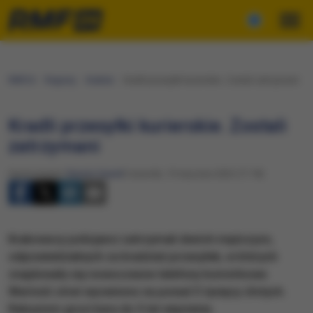
RMF24
Regiony
Kraków
Kradli przesyłki kurierskie. Zostali zatrzymani
Kradli przesyłki kurierskie. Zostali
zatrzymani
Opracowanie:
Renata Gaweł
Czwartek, 19 stycznia 2023 (17:18)
Krakowscy policjanci zatrzymali dwóch mężczyzn,
odpowiedzialnych za kradzież przesyłek, w których
znajdowały się nowoczesne telefony komórkowe.
Wartość strat wyceniono na ponad 5 tysięcy złotych.
Rabusiom grozi kara do 5 lat więzienia.