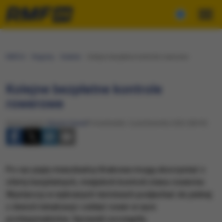
RMF24
Regiony
Kraków
Kolejne bezpłatne kontrole rowerowe
Kolejne bezpłatne kontrole
rowerowe
Opracowanie:
Renata Gaweł
Poniedziałek, 3 października 2022 (08:39)
Po raz piąty mieszkańcy Krakowa mogą skorzystać z
oferty bezpłatnych, miejskich kontroli stanu rowerów.
Wystarczy w wybranych terminach podjechać do jednej
z dwóch lokalizacji i oddać rower w ręce
profesjonalistów. Sprawdź szczegóły.