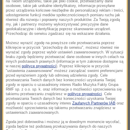
na Twoim urządzeniu, takie jak pliki cookie, przetwarzamy dane
roweru, poinformują o konieczności ewentualnej
osobowe, takie jak unikalne identyfikatory, informacje przesyłane
przez urządzenia końcowe niezbędne do personalizacji reklam i treści,
wymiany części czy naprawy, wyregulują hamulce
udostępnienie funkcji mediów społecznościowych pomiaru ruchu jak
lub siodełko, nasmarują łańcuch itp.
również dla rozwoju i poprawny naszych produktów. Za Twoją zgodą
my, jak i partnerzy możemy wykorzystywać precyzyjne dane
geolokalizacyjne i identyfikację poprzez skanowanie urządzeń.
Jak czytamy na stronie miasta, kontrola nie jest
Przechodząc do serwisu zgadzasz się na wskazane działania.
jednak usługą serwisową. Aby skorzystać z
Możesz wyrazić zgodę na powyższe cele przetwarzania poprzez
kliknięcie w przycisk "przechodzę do serwisu", możesz również nie
bezpłatnych kontroli, trzeba się pojawić w
wyrażać zgody poprzez wybór ustawień zaawansowanych. W sytuacji
braku zgody będziemy przetwarzać dane osobowe w innych celach na
konkretnym miejscu i o odpowiednich godzinach.
innych podstawach prawnych (informacje w tym zakresie dostępne są
w naszej
polityce prywatności
). Poprzez kliknięcie w przycisk
"ustawienia zaawansowane" możesz zarządzać swoimi preferencjami
wtorek i środa, 4 i 5 października – rondo Mogilskie
przed wyrażeniem zgody lub odmową udzielenia zgody. Cele
przetwarzania Twoich danych bez konieczności uzyskania Twojej
(dolna płyta)
zgody w oparciu o uzasadniony interes Radio Muzyka Fakty Grupa
RMF sp. z o.o. sp. k. oraz informacje o możliwości sprzeciwienia się
piątek i sobota, 7 i 8 października – rondo
takiemu przetwarzaniu znajdziesz w
polityce prywatności
. Cele
przetwarzania Twoich danych bez konieczności uzyskania Twojej
Mogilskie (dolna płyta)
zgody w oparciu o uzasadniony interes
Zaufanych Partnerów IAB
oraz
możliwość sprzeciwienia się takiemu przetwarzaniu znajdziesz w
piątek i sobota, 14 i 15 października – plac
ustawieniach zaawansowanych.
Inwalidów.
Zgoda jest dobrowolna i możesz ją w dowolnym momencie wycofać,
zgoda będzie też podstawą przekazywania danych do naszych