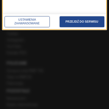
Rozmowy w Radiu RMF24
SPOŁECZNOŚĆ
USTAWIENIA
PRZEJDŹ DO SERWISU
ZAAWANSOWANE
Facebook
Twitter
Instagram
YouTube
Kanały RSS
POLECANE
Gorąca Linia RMF FM
Staż w RMF24
Patronaty
POZOSTAŁE
Newsroom
Radio internetowe