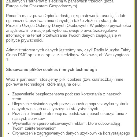
Zaufanych Partnerów z siedzibą w państwach trzecich (poza
Europejskim Obszarem Gospodarczym).
Dalsza część artykułu pod materiałem video:
Ponadto masz prawo żądania dostępu, sprostowania, usunięcia lub
ograniczenia przetwarzania danych, a także złożenia skargi do
Prezesa Urzędu Ochrony Danych Osobowych. W polityce prywatności
znajdziesz informacje jak wykonać swoje prawa. Szczegółowe
informacje na temat przetwarzania Twoich danych znajdują się w
polityce prywatności.
Administratorem tych danych jesteśmy my, czyli Radio Muzyka Fakty
Grupa RMF sp. z o.o. sp. k. z siedzibą w Krakowie, al. Waszyngtona
1.
Stosowanie plików cookies i innych technologii
Wraz z partnerami stosujemy pliki cookies (tzw. ciasteczka) i inne
pokrewne technologie, które mają na celu:
Zapewnienie bezpieczeństwa podczas korzystania z naszych
stron
W dni powszednie kontrole prowadzone są
w godz.
Ulepszenie świadczonych przez nas usług poprzez wykorzystanie
danych w celach analitycznych i statystycznych
10.00 a 18.00, a w soboty między godz. 9.00 a
Poznanie Twoich preferencji na podstawie sposobu korzystania z
17.00.
naszych serwisów
Wyświetlanie spersonalizowanych reklam, które odpowiadają
Twoim zainteresowaniom
Gromadzenie zagregowanych danych użytkownika korzystającego