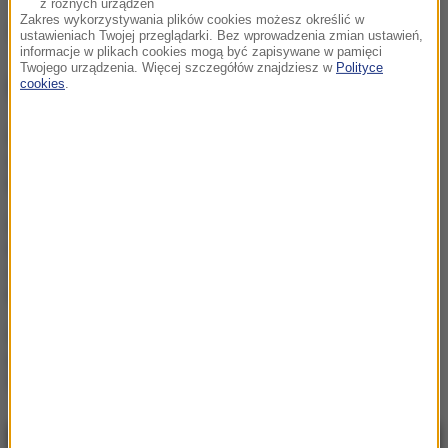
z różnych urządzeń
Zakres wykorzystywania plików cookies możesz określić w
Źródło: RMF24
ustawieniach Twojej przeglądarki. Bez wprowadzenia zmian ustawień,
informacje w plikach cookies mogą być zapisywane w pamięci
Twojego urządzenia. Więcej szczegółów znajdziesz w
Polityce
NAJWAŻNIEJSZE FAKTY
cookies
.
Śmiertelny wypadek z
udziałem ciągnika w
Małopolsce
Do czterech razy sztuka?
Łukasz Gibała znowu chce
zostać prezydentem
Krakowa
Trzyletnie dziecko
pogryzione przez psa.
Wezwano LPR