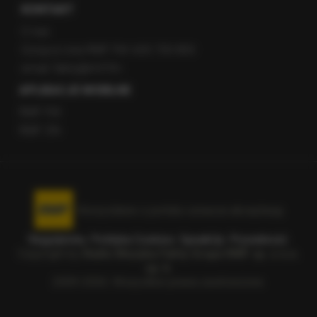
KONTAKT
O nas
Gorąca Linia RMF FM: 600 700 800
email: fakty@rmf.fm
APLIKACJE MOBILNE
RMF FM
RMF ON
Korzystanie z portalu oznacza akceptację
Regulaminu
.
Polityka Cookies
.
SpeakUp
.
Prywatność
.
Copyright by
Radio Muzyka Fakty Grupa RMF sp. z o.o.
sp. k.
2009-2026. Wszystkie prawa zastrzeżone.