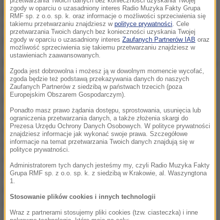
przetwarzania Twoich danych bez konieczności uzyskania Twojej
zgody w oparciu o uzasadniony interes Radio Muzyka Fakty Grupa
podzielić się nim ze swoimi następcami. Żeby mieli
RMF sp. z o.o. sp. k. oraz informacje o możliwości sprzeciwienia się
takiemu przetwarzaniu znajdziesz w
polityce prywatności
. Cele
łatwiej i mogli się pewnych rzeczy nauczyć. Mam
przetwarzania Twoich danych bez konieczności uzyskania Twojej
bagaż doświadczeń i szkoda byłoby go zmarnować.
zgody w oparciu o uzasadniony interes
Zaufanych Partnerów IAB
oraz
możliwość sprzeciwienia się takiemu przetwarzaniu znajdziesz w
ustawieniach zaawansowanych.
Rola typowego trenera, motywatora czy kogoś, kto
Zgoda jest dobrowolna i możesz ją w dowolnym momencie wycofać,
samą swoją obecnością wspiera pewne inicjatywy?
zgoda będzie też podstawą przekazywania danych do naszych
Zaufanych Partnerów z siedzibą w państwach trzecich (poza
Europejskim Obszarem Gospodarczym).
Praca trenerska też mnie interesuje. Mam do tego
Ponadto masz prawo żądania dostępu, sprostowania, usunięcia lub
uprawnienia. Skończyłem kurs trenera drugiej klasy i
ograniczenia przetwarzania danych, a także złożenia skargi do
Prezesa Urzędu Ochrony Danych Osobowych. W polityce prywatności
mógłbym się w tym realizować. Na chwilę obecną ta
znajdziesz informacje jak wykonać swoje prawa. Szczegółowe
informacje na temat przetwarzania Twoich danych znajdują się w
druga opcja jest mi jednak bliższa, bo mam
polityce prywatności.
mnóstwo zajęć. Praca trenera jest bardziej
Administratorem tych danych jesteśmy my, czyli Radio Muzyka Fakty
czasochłonna, związana z wyjazdami. Ja chciałbym
Grupa RMF sp. z o.o. sp. k. z siedzibą w Krakowie, al. Waszyngtona
1.
po zakończeniu kariery sportowej zminimalizować
Stosowanie plików cookies i innych technologii
ilość wyjazdów.
Wraz z partnerami stosujemy pliki cookies (tzw. ciasteczka) i inne