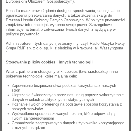
Europejskim Obszarem Gospodarczym).
oszukuje ludzi wysyłanych na brutalną wojnę
Ponadto masz prawo żądania dostępu, sprostowania, usunięcia lub
przeciwko Ukrainie
- coraz więcej wojskowych
ograniczenia przetwarzania danych, a także złożenia skargi do
Prezesa Urzędu Ochrony Danych Osobowych. W polityce prywatności
trafia na front bez podpisanych jakichkolwiek
znajdziesz informacje jak wykonać swoje prawa. Szczegółowe
informacje na temat przetwarzania Twoich danych znajdują się w
kontraktów.
polityce prywatności.
Rozmawiający nie mogą być pewni otrzymania
Administratorem tych danych jesteśmy my, czyli Radio Muzyka Fakty
Grupa RMF sp. z o.o. sp. k. z siedzibą w Krakowie, al. Waszyngtona
pieniędzy, również - według żołnierza -
władze w
1.
Moskwie manipulują kursem dolara, by wypłacać
Stosowanie plików cookies i innych technologii
wojskowym mniej
- wskazał rzecznik.
Wraz z partnerami stosujemy pliki cookies (tzw. ciasteczka) i inne
pokrewne technologie, które mają na celu:
Specjalnie zaniżają dolara, żeby mniej płacić
- mówi
Zapewnienie bezpieczeństwa podczas korzystania z naszych
stron
podsłuchany przez polski wywiad Rosjanin. Żołnierz
Ulepszenie świadczonych przez nas usług poprzez wykorzystanie
danych w celach analitycznych i statystycznych
pyta, "czy oni myślą, że żołnierze będą walczyć za 52
Poznanie Twoich preferencji na podstawie sposobu korzystania z
naszych serwisów
dolary za dobę?".
Kredytu nie spłacisz
- dodaje.
Wyświetlanie spersonalizowanych reklam, które odpowiadają
Twoim zainteresowaniom
Gromadzenie zagregowanych danych użytkownika korzystającego
Na imprezach dla dzieci szukają
z różnych urządzeń