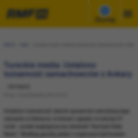
Słuchaj
RMF24
Fakty
Tureckie media: Ustalono tożsamość zamachowców z Ankar
Tureckie media: Ustalono
tożsamość zamachowców z Ankary
udostępnij
Środa, 14 października 2015 (15:57)
Ustalono tożsamość dwóch sprawców samobójczego
zamachu w Ankarze, w którym zginęło w sobotę 97
osób - podał anglojęzyczny dziennik "Hurriyet Daily
News". Według gazety, jeden z mężczyzn był bratem