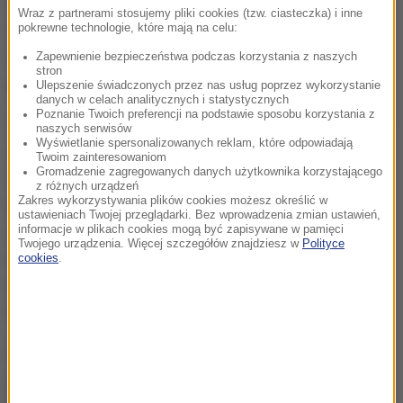
zamachu. Według "Hurriyet Daily News", nazwiska
Wraz z partnerami stosujemy pliki cookies (tzw. ciasteczka) i inne
Alagoza i Dundara figurowały na liście, która pojawiła
pokrewne technologie, które mają na celu:
się w internecie, jeszcze zanim ustalono tożsamość
Zapewnienie bezpieczeństwa podczas korzystania z naszych
stron
podejrzanych.
Ulepszenie świadczonych przez nas usług poprzez wykorzystanie
danych w celach analitycznych i statystycznych
Poznanie Twoich preferencji na podstawie sposobu korzystania z
Tureckie źródła rządowe powiadomiły o zatrzymaniu
naszych serwisów
Wyświetlanie spersonalizowanych reklam, które odpowiadają
dwóch osób, które kontaktowały się ze sobą na
Twoim zainteresowaniom
Gromadzenie zagregowanych danych użytkownika korzystającego
Twitterze na dziewięć godzin przed zamachem.
z różnych urządzeń
Zakres wykorzystywania plików cookies możesz określić w
Podejrzani mieli zamieścić tweety o treści: "Bomba
ustawieniach Twojej przeglądarki. Bez wprowadzenia zmian ustawień,
wybuchnie w Ankarze" i "Co jeśli (Państwo
informacje w plikach cookies mogą być zapisywane w pamięci
Twojego urządzenia. Więcej szczegółów znajdziesz w
Polityce
Islamskie) zdetonuje (bombę) w Ankarze?". Osoby
cookies
.
te, według źródeł rządowych, są powiązane z Partią
Pracujących Kurdystanu.
Premier zaznaczył jednak, że "podejrzanym numer
jeden" o przeprowadzenie podwójnego zamachu w