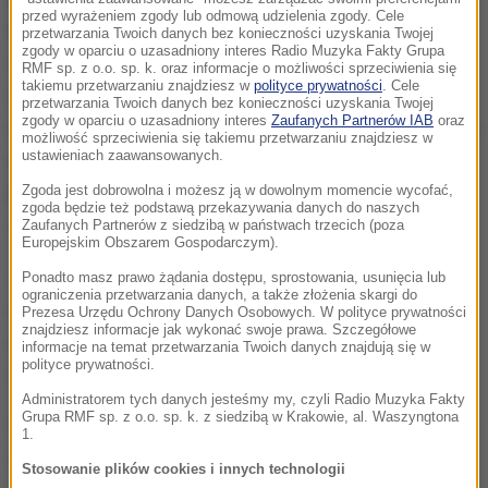
przed wyrażeniem zgody lub odmową udzielenia zgody. Cele
Deniz Dundar. Według zeznań jego ojca, podejrzany
przetwarzania Twoich danych bez konieczności uzyskania Twojej
zgody w oparciu o uzasadniony interes Radio Muzyka Fakty Grupa
miał pojechać w 2013 roku do Syrii. Po roku powrócił
RMF sp. z o.o. sp. k. oraz informacje o możliwości sprzeciwienia się
takiemu przetwarzaniu znajdziesz w
polityce prywatności
. Cele
do Turcji, by osiem miesięcy później znów wyjechać
przetwarzania Twoich danych bez konieczności uzyskania Twojej
zgody w oparciu o uzasadniony interes
Zaufanych Partnerów IAB
oraz
do Syrii. Ojciec Dundara ostrzegał policję, że jego syn
możliwość sprzeciwienia się takiemu przetwarzaniu znajdziesz w
ustawieniach zaawansowanych.
może prowadzić nielegalną działalność.
Funkcjonariusze przesłuchali jego syna i go
Zgoda jest dobrowolna i możesz ją w dowolnym momencie wycofać,
zgoda będzie też podstawą przekazywania danych do naszych
wypuścili.
Zaufanych Partnerów z siedzibą w państwach trzecich (poza
Europejskim Obszarem Gospodarczym).
Jak podał "Hurriyet Daily News", sprawcy przyjechali
Ponadto masz prawo żądania dostępu, sprostowania, usunięcia lub
ograniczenia przetwarzania danych, a także złożenia skargi do
do Ankary z prowincji Gaziantep i podróżowali
Prezesa Urzędu Ochrony Danych Osobowych. W polityce prywatności
znajdziesz informacje jak wykonać swoje prawa. Szczegółowe
osobno. Zatrzymano właścicieli dwóch
informacje na temat przetwarzania Twoich danych znajdują się w
polityce prywatności.
samochodów, którymi poruszali się zamachowcy.
Administratorem tych danych jesteśmy my, czyli Radio Muzyka Fakty
Grupa RMF sp. z o.o. sp. k. z siedzibą w Krakowie, al. Waszyngtona
W poniedziałek premier Ahmet Davutoglu powiedział,
1.
że władze mają listę potencjalnych sprawców
Stosowanie plików cookies i innych technologii