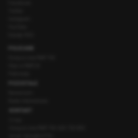
Facebook
Twitter
Instagram
YouTube
Kanały RSS
POLECANE
Gorąca Linia RMF FM
Staż w RMF24
Patronaty
POZOSTAŁE
Newsroom
Radio internetowe
KONTAKT
O nas
Gorąca Linia RMF FM: 600 700 800
email: fakty@rmf.fm