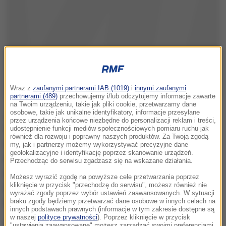
Wraz z
zaufanymi partnerami IAB (1019)
i
innymi zaufanymi
partnerami (489)
przechowujemy i/lub odczytujemy informacje zawarte
na Twoim urządzeniu, takie jak pliki cookie, przetwarzamy dane
osobowe, takie jak unikalne identyfikatory, informacje przesyłane
Jak podał dziennik, jednym z zamachowców był
przez urządzenia końcowe niezbędne do personalizacji reklam i treści,
Yunus Emre Alagoz. Mężczyzna był poszukiwany
udostępnienie funkcji mediów społecznościowych pomiaru ruchu jak
również dla rozwoju i poprawny naszych produktów. Za Twoją zgodą
wcześniej za przynależność do komórki Państwa
my, jak i partnerzy możemy wykorzystywać precyzyjne dane
geolokalizacyjne i identyfikację poprzez skanowanie urządzeń.
Islamskiego w mieście Adiyaman w południowo-
Przechodząc do serwisu zgadzasz się na wskazane działania.
wschodniej Turcji. Ataku w Surucu, w którym zginęły
Możesz wyrazić zgodę na powyższe cele przetwarzania poprzez
kliknięcie w przycisk "przechodzę do serwisu", możesz również nie
33 osoby, dokonał jego brat Seyh Abdurrahman
wyrażać zgody poprzez wybór ustawień zaawansowanych. W sytuacji
Alagoz.
braku zgody będziemy przetwarzać dane osobowe w innych celach na
innych podstawach prawnych (informacje w tym zakresie dostępne są
w naszej
polityce prywatności
). Poprzez kliknięcie w przycisk
Drugi z zamachowców to, według mediów, Omer
"ustawienia zaawansowane" możesz zarządzać swoimi preferencjami