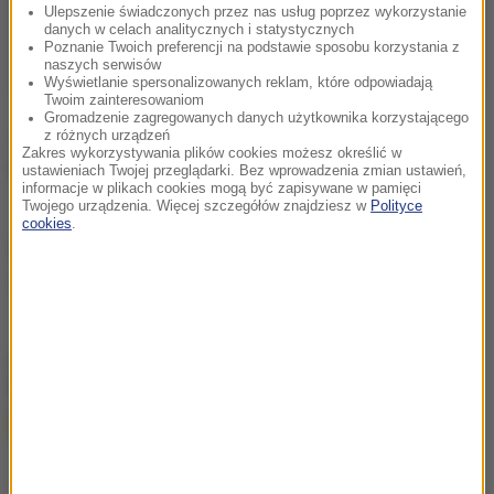
Ulepszenie świadczonych przez nas usług poprzez wykorzystanie
danych w celach analitycznych i statystycznych
Poznanie Twoich preferencji na podstawie sposobu korzystania z
naszych serwisów
Wyświetlanie spersonalizowanych reklam, które odpowiadają
Twoim zainteresowaniom
Gromadzenie zagregowanych danych użytkownika korzystającego
Jak przypomina agencja AP, USA i Iran niegdyś
z różnych urządzeń
Zakres wykorzystywania plików cookies możesz określić w
wspólnie walczyły z Państwem Islamskim.
ustawieniach Twojej przeglądarki. Bez wprowadzenia zmian ustawień,
informacje w plikach cookies mogą być zapisywane w pamięci
Twojego urządzenia. Więcej szczegółów znajdziesz w
Polityce
cookies
.
Źródło: PAP
Iran
Tagi:
chcesz widzieć więcej artykułów od RMF24?
dodaj w
Google