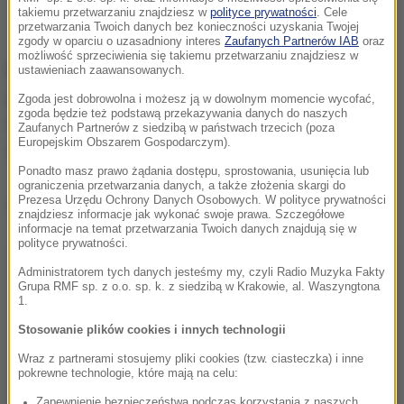
takiemu przetwarzaniu znajdziesz w
polityce prywatności
. Cele
przetwarzania Twoich danych bez konieczności uzyskania Twojej
zgody w oparciu o uzasadniony interes
Zaufanych Partnerów IAB
oraz
możliwość sprzeciwienia się takiemu przetwarzaniu znajdziesz w
Boeing ukraińskich linii lotniczych leciał jeszcze
ustawieniach zaawansowanych.
przez kilka minut po trafieniu go rakietą, zawracając
Zgoda jest dobrowolna i możesz ją w dowolnym momencie wycofać,
zgoda będzie też podstawą przekazywania danych do naszych
w kierunku lotniska. Dopiero wtedy płonący samolot
Zaufanych Partnerów z siedzibą w państwach trzecich (poza
Europejskim Obszarem Gospodarczym).
eksplodował - podaje "New York Times".
Ponadto masz prawo żądania dostępu, sprostowania, usunięcia lub
ograniczenia przetwarzania danych, a także złożenia skargi do
Prezesa Urzędu Ochrony Danych Osobowych. W polityce prywatności
Dalsza część artykułu pod materiałem video:
znajdziesz informacje jak wykonać swoje prawa. Szczegółowe
informacje na temat przetwarzania Twoich danych znajdują się w
polityce prywatności.
Administratorem tych danych jesteśmy my, czyli Radio Muzyka Fakty
Grupa RMF sp. z o.o. sp. k. z siedzibą w Krakowie, al. Waszyngtona
1.
Stosowanie plików cookies i innych technologii
Wraz z partnerami stosujemy pliki cookies (tzw. ciasteczka) i inne
pokrewne technologie, które mają na celu:
Zapewnienie bezpieczeństwa podczas korzystania z naszych