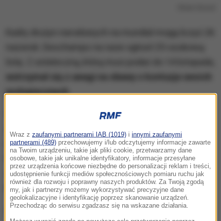
Olivier Giroud
Kadry drużyn narodowych na mundial mogą liczyć 26
nazwisk. Deschamps na razie ogłosił 25-osobową
listę. Z ostateczną, którą musi podać do 14 listopada,
wstrzymał się z uwagi na obawy o kontuzje swoich
podopiecznych
.
W kadrze "Trójkolorowych" roi się od gwiazd,
zwłaszcza w ofensywie. W składzie jest m.in.
Wraz z
zaufanymi partnerami IAB (1019)
i
innymi zaufanymi
niedawny zdobywca "Złotej Piłki"
Karim Benzema
z
partnerami (489)
przechowujemy i/lub odczytujemy informacje zawarte
na Twoim urządzeniu, takie jak pliki cookie, przetwarzamy dane
Realu Madryt (w ostatnim czasie miał problemy
osobowe, takie jak unikalne identyfikatory, informacje przesyłane
przez urządzenia końcowe niezbędne do personalizacji reklam i treści,
zdrowotne) i jeden z bohaterów MŚ 2018
Kylian
udostępnienie funkcji mediów społecznościowych pomiaru ruchu jak
również dla rozwoju i poprawny naszych produktów. Za Twoją zgodą
Mbappe
z Paris Saint-Germain.
my, jak i partnerzy możemy wykorzystywać precyzyjne dane
geolokalizacyjne i identyfikację poprzez skanowanie urządzeń.
Przechodząc do serwisu zgadzasz się na wskazane działania.
Wśród obrońców widnieje nazwisko m.in. mistrza