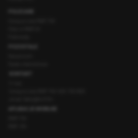
POLECANE
Gorąca Linia RMF FM
Staż w RMF24
Patronaty
POZOSTAŁE
Newsroom
Radio internetowe
KONTAKT
O nas
Gorąca Linia RMF FM: 600 700 800
email: fakty@rmf.fm
APLIKACJE MOBILNE
RMF FM
RMF ON