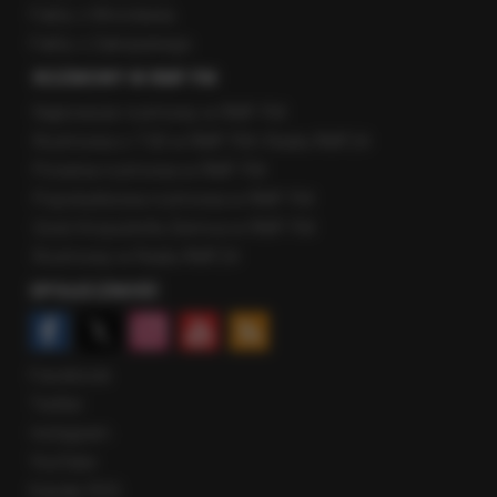
Fakty z Wrocławia
Fakty z Zakopanego
ROZMOWY W RMF FM
Najnowsze rozmowy w RMF FM
Rozmowa o 7:00 w RMF FM i Radiu RMF24
Poranna rozmowa w RMF FM
Popołudniowa rozmowa w RMF FM
Gość Krzysztofa Ziemca w RMF FM
Rozmowy w Radiu RMF24
SPOŁECZNOŚĆ
Facebook
Twitter
Instagram
YouTube
Kanały RSS