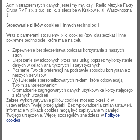
Administratorem tych danych jesteśmy my, czyli Radio Muzyka Fakty
Grupa RMF sp. z o.o. sp. k. z siedzibą w Krakowie, al. Waszyngtona
1.
Stosowanie plików cookies i innych technologii
Wraz z partnerami stosujemy pliki cookies (tzw. ciasteczka) i inne
pokrewne technologie, które mają na celu:
Zapewnienie bezpieczeństwa podczas korzystania z naszych
Ze złotej drużyny z mundialu sprzed czterech lat
stron
Ulepszenie świadczonych przez nas usług poprzez wykorzystanie
zostało w kadrze na najbliższy turniej 11 piłkarzy.
danych w celach analitycznych i statystycznych
Poznanie Twoich preferencji na podstawie sposobu korzystania z
Wśród nich m.in. 36-letni
Giroud
, który zbiera dobre
naszych serwisów
Wyświetlanie spersonalizowanych reklam, które odpowiadają
recenzje w AC Milan.
Twoim zainteresowaniom
Gromadzenie zagregowanych danych użytkownika korzystającego
z różnych urządzeń
Zakres wykorzystywania plików cookies możesz określić w
ustawieniach Twojej przeglądarki. Bez wprowadzenia zmian ustawień,
informacje w plikach cookies mogą być zapisywane w pamięci
Twojego urządzenia. Więcej szczegółów znajdziesz w
Polityce
cookies
.