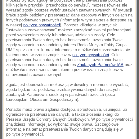
Możesz wyrazić zgodę na powyższe cele przetwarzania poprzez
świata
Raphaela Varane'a
, choć nie wiadomo, czy
kliknięcie w przycisk "przechodzę do serwisu", możesz również nie
wyrażać zgody poprzez wybór ustawień zaawansowanych. W sytuacji
piłkarz Manchesteru United, który z powodu kontuzji
braku zgody będziemy przetwarzać dane osobowe w innych celach na
innych podstawach prawnych (informacje w tym zakresie dostępne są
nie grał od 22 października, zdąży wrócić do
w naszej
polityce prywatności
). Poprzez kliknięcie w przycisk
odpowiedniej dyspozycji.
"ustawienia zaawansowane" możesz zarządzać swoimi preferencjami
przed wyrażeniem zgody lub odmową udzielenia zgody. Cele
przetwarzania Twoich danych bez konieczności uzyskania Twojej
Wydaje się, że na tym tle nieco skromniej -
zgody w oparciu o uzasadniony interes Radio Muzyka Fakty Grupa
RMF sp. z o.o. sp. k. oraz informacje o możliwości sprzeciwienia się
oczywiście jak na ogromny potencjał Francuzów -
takiemu przetwarzaniu znajdziesz w
polityce prywatności
. Cele
przetwarzania Twoich danych bez konieczności uzyskania Twojej
wygląda druga linia, w której zabraknie mistrzów
zgody w oparciu o uzasadniony interes
Zaufanych Partnerów IAB
oraz
możliwość sprzeciwienia się takiemu przetwarzaniu znajdziesz w
świata -
Paula Pogby
i
N'Golo Kante
.
ustawieniach zaawansowanych.
Zgoda jest dobrowolna i możesz ją w dowolnym momencie wycofać,
zgoda będzie też podstawą przekazywania danych do naszych
Dalsza część artykułu pod materiałem video:
Zaufanych Partnerów z siedzibą w państwach trzecich (poza
Europejskim Obszarem Gospodarczym).
Ponadto masz prawo żądania dostępu, sprostowania, usunięcia lub
ograniczenia przetwarzania danych, a także złożenia skargi do
Prezesa Urzędu Ochrony Danych Osobowych. W polityce prywatności
znajdziesz informacje jak wykonać swoje prawa. Szczegółowe
informacje na temat przetwarzania Twoich danych znajdują się w
polityce prywatności.