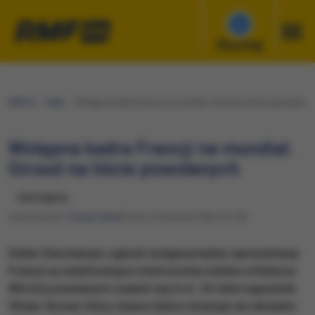
Słuchaj
RMF24
Fakty
Wstępna kadra Francji na mundial. Giroud na liście powołany
Wstępna kadra Francji na mundial.
Giroud na liście powołanych
udostępnij
Opracowanie:
Cezary Faber
Środa, 9 listopada 2022 (21:39)
Didier Deschamps ogłosił wstępną kadrę reprezentacji
Francji na nadchodzące mistrzostwa świata w Katarze.
Wśród powołanych znalazł się m.in. 36-letni napastnik
Olivier Giroud, który zbiera dobre recenzje we włoskim