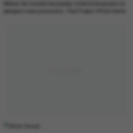
Milanie. Na mundial nie pojadą z kolei kontuzjowani od
jakiegoś czasu pomocnicy - Paul Pogba i N'Golo Kante.