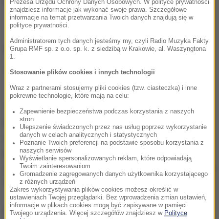
mógł znów przyjmować gości wewnątrz restauracji.
Prezesa Urzędu Ochrony Danych Osobowych. W polityce prywatności
znajdziesz informacje jak wykonać swoje prawa. Szczegółowe
informacje na temat przetwarzania Twoich danych znajdują się w
polityce prywatności.
Administratorem tych danych jesteśmy my, czyli Radio Muzyka Fakty
ZOBACZ RÓWNIEŻ:
Grupa RMF sp. z o.o. sp. k. z siedzibą w Krakowie, al. Waszyngtona
1.
Szkoły we Włoszech zostaną otwarte dopiero we
Stosowanie plików cookies i innych technologii
wrześniu
Wraz z partnerami stosujemy pliki cookies (tzw. ciasteczka) i inne
pokrewne technologie, które mają na celu:
Takie tempo otwierania gospodarki budzi
Zapewnienie bezpieczeństwa podczas korzystania z naszych
stron
kontrowersje. Wielu polityków uważa, że jest ono
Ulepszenie świadczonych przez nas usług poprzez wykorzystanie
danych w celach analitycznych i statystycznych
zbyt szybkie. Niektórzy szeryfowie czy
Poznanie Twoich preferencji na podstawie sposobu korzystania z
przedstawiciele lokalnych władz zarzucają
naszych serwisów
Wyświetlanie spersonalizowanych reklam, które odpowiadają
gubernatorowi Kempowi, że
zrobił z Georgii "królika
Twoim zainteresowaniom
Gromadzenie zagregowanych danych użytkownika korzystającego
doświadczalnego"
Ameryki.
z różnych urządzeń
Zakres wykorzystywania plików cookies możesz określić w
ustawieniach Twojej przeglądarki. Bez wprowadzenia zmian ustawień,
informacje w plikach cookies mogą być zapisywane w pamięci
Dziennik "New York Times" wskazuje, że w stanie
Twojego urządzenia. Więcej szczegółów znajdziesz w
Polityce