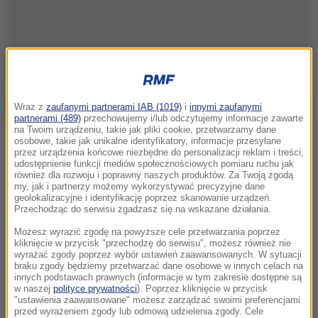
Wraz z
zaufanymi partnerami IAB (1019)
i
innymi zaufanymi
partnerami (489)
przechowujemy i/lub odczytujemy informacje zawarte
na Twoim urządzeniu, takie jak pliki cookie, przetwarzamy dane
osobowe, takie jak unikalne identyfikatory, informacje przesyłane
przez urządzenia końcowe niezbędne do personalizacji reklam i treści,
udostępnienie funkcji mediów społecznościowych pomiaru ruchu jak
również dla rozwoju i poprawny naszych produktów. Za Twoją zgodą
my, jak i partnerzy możemy wykorzystywać precyzyjne dane
geolokalizacyjne i identyfikację poprzez skanowanie urządzeń.
Przechodząc do serwisu zgadzasz się na wskazane działania.
Możesz wyrazić zgodę na powyższe cele przetwarzania poprzez
kliknięcie w przycisk "przechodzę do serwisu", możesz również nie
wyrażać zgody poprzez wybór ustawień zaawansowanych. W sytuacji
braku zgody będziemy przetwarzać dane osobowe w innych celach na
innych podstawach prawnych (informacje w tym zakresie dostępne są
w naszej
polityce prywatności
). Poprzez kliknięcie w przycisk
"ustawienia zaawansowane" możesz zarządzać swoimi preferencjami
przed wyrażeniem zgody lub odmową udzielenia zgody. Cele