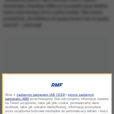
Amsterdam Arkadiusz Milik po losowaniu grup finałów
mistrzostw Europy 2016 w piłce nożnej. "Nie można
powiedzieć, że trafiliśmy do grupy śmierci lub do grupy
marzeń” - zastrzegł.
Wraz z
zaufanymi partnerami IAB (1019)
i
innymi zaufanymi
partnerami (489)
przechowujemy i/lub odczytujemy informacje zawarte
na Twoim urządzeniu, takie jak pliki cookie, przetwarzamy dane
osobowe, takie jak unikalne identyfikatory, informacje przesyłane
przez urządzenia końcowe niezbędne do personalizacji reklam i treści,