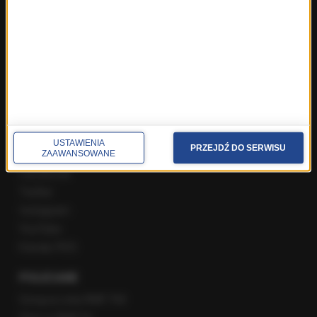
Najnowsze rozmowy w RMF FM
Rozmowa o 7:00 w RMF FM i Radiu RMF24
Poranna rozmowa w RMF FM
Popołudniowa rozmowa w RMF FM
Gość Krzysztofa Ziemca w RMF FM
Rozmowy w Radiu RMF24
SPOŁECZNOŚĆ
USTAWIENIA
PRZEJDŹ DO SERWISU
ZAAWANSOWANE
Facebook
Twitter
Instagram
YouTube
Kanały RSS
POLECANE
Gorąca Linia RMF FM