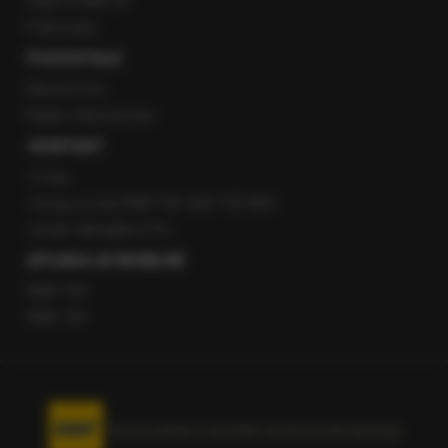
Staż w RMF24
Patronaty
POZOSTAŁE
Newsroom
Radio internetowe
KONTAKT
O nas
Gorąca Linia RMF FM: 600 700 800
email: fakty@rmf.fm
APLIKACJE MOBILNE
RMF FM
RMF ON
Korzystanie z portalu oznacza akceptację