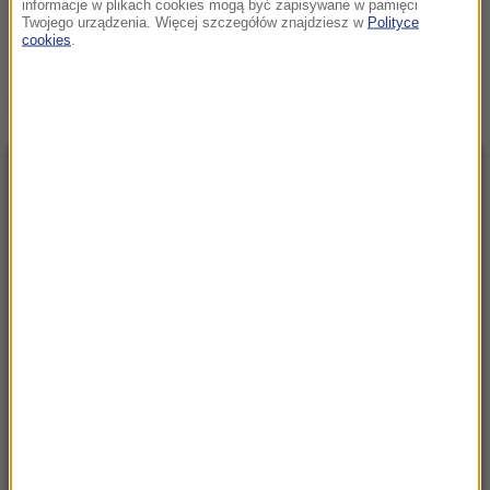
informacje w plikach cookies mogą być zapisywane w pamięci
Twojego urządzenia. Więcej szczegółów znajdziesz w
Polityce
cookies
.
Źródło: RMF24/PAP
NAJNOWSZE
23:57
Były żołnierz USA przechodzi piekło w Rosji.
Waszyngton naciska na Moskwę
23:18
„To był dobry dzień”. Iga Świątek awansowała
do kolejnej rundy w Toronto
23:08
„Są już pewne postępy”. Donald Trump mówił
o wojnie w Ukrainie