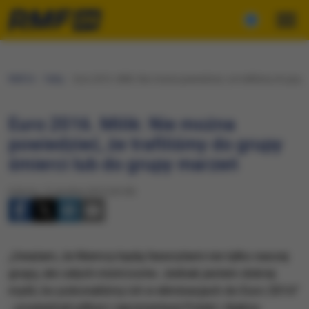
RMF24
Fakty
Euro 2016. Milik: Nie można powiedzieć, że trafiliśmy do grup
Euro 2016. Milik: Nie można
powiedzieć, że trafiliśmy do grupy
śmierci lub do grupy marzeń
Sobota, 12 grudnia 2015 (20:28)
„Uważam, że Niemcy będą faworytami nie tylko naszej
grupy, ale całych mistrzostw. Jednak jestem dobrej
myśli, bo pokonaliśmy ich w eliminacjach do Euro 2016"
- powiedział piłkarz reprezentacji Polski i Ajaksu