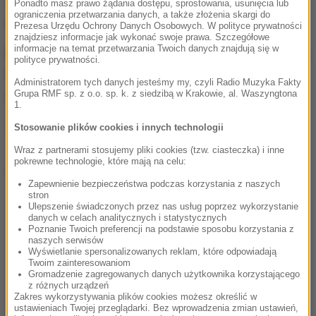
Ponadto masz prawo żądania dostępu, sprostowania, usunięcia lub
ograniczenia przetwarzania danych, a także złożenia skargi do
jest w naszych nogach i głowach
- dodał.
Prezesa Urzędu Ochrony Danych Osobowych. W polityce prywatności
znajdziesz informacje jak wykonać swoje prawa. Szczegółowe
informacje na temat przetwarzania Twoich danych znajdują się w
Biało-czerwoni zagrają 12 czerwca w Nicei z Irlandią
polityce prywatności.
Północną, 16 czerwca w Paryżu na Stade de France
Administratorem tych danych jesteśmy my, czyli Radio Muzyka Fakty
z Niemcami i 21 czerwca w Marsylii z Ukrainą.
Grupa RMF sp. z o.o. sp. k. z siedzibą w Krakowie, al. Waszyngtona
1.
Stosowanie plików cookies i innych technologii
(mn)
Wraz z partnerami stosujemy pliki cookies (tzw. ciasteczka) i inne
pokrewne technologie, które mają na celu:
Dalsza część artykułu pod materiałem video:
Zapewnienie bezpieczeństwa podczas korzystania z naszych
stron
Ulepszenie świadczonych przez nas usług poprzez wykorzystanie
danych w celach analitycznych i statystycznych
Poznanie Twoich preferencji na podstawie sposobu korzystania z
naszych serwisów
Wyświetlanie spersonalizowanych reklam, które odpowiadają
Twoim zainteresowaniom
Gromadzenie zagregowanych danych użytkownika korzystającego
z różnych urządzeń
Zakres wykorzystywania plików cookies możesz określić w
ustawieniach Twojej przeglądarki. Bez wprowadzenia zmian ustawień,