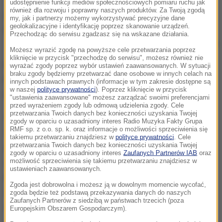
udostępnienie funkcji mediów społecznościowych pomiaru ruchu jak
również dla rozwoju i poprawny naszych produktów. Za Twoją zgodą
my, jak i partnerzy możemy wykorzystywać precyzyjne dane
geolokalizacyjne i identyfikację poprzez skanowanie urządzeń.
Przechodząc do serwisu zgadzasz się na wskazane działania.
/
PAP
Możesz wyrazić zgodę na powyższe cele przetwarzania poprzez
kliknięcie w przycisk "przechodzę do serwisu", możesz również nie
Na mistrzostwach Europy 2016 podopieczni Adama
wyrażać zgody poprzez wybór ustawień zaawansowanych. W sytuacji
braku zgody będziemy przetwarzać dane osobowe w innych celach na
Nawałki zagrają z Niemcami, Ukrainą i Irlandią
innych podstawach prawnych (informacje w tym zakresie dostępne są
w naszej
polityce prywatności
). Poprzez kliknięcie w przycisk
Północną.
"ustawienia zaawansowane" możesz zarządzać swoimi preferencjami
przed wyrażeniem zgody lub odmową udzielenia zgody. Cele
przetwarzania Twoich danych bez konieczności uzyskania Twojej
Wydaje się, że zarówno Ukraina, jak i Irlandia
zgody w oparciu o uzasadniony interes Radio Muzyka Fakty Grupa
RMF sp. z o.o. sp. k. oraz informacje o możliwości sprzeciwienia się
Północna są w naszym zasięgu. Jednak musimy być
takiemu przetwarzaniu znajdziesz w
polityce prywatności
. Cele
przetwarzania Twoich danych bez konieczności uzyskania Twojej
bardzo ostrożni, bo do turnieju na pewno doskonale
zgody w oparciu o uzasadniony interes
Zaufanych Partnerów IAB
oraz
się przygotują i mogą być nieobliczalne
- ocenił
możliwość sprzeciwienia się takiemu przetwarzaniu znajdziesz w
ustawieniach zaawansowanych.
Arkadiusz Milik.
Ukraina przypomina mi nieco naszą
Zgoda jest dobrowolna i możesz ją w dowolnym momencie wycofać,
drużynę. Jednak musimy wierzyć we własne
zgoda będzie też podstawą przekazywania danych do naszych
Zaufanych Partnerów z siedzibą w państwach trzecich (poza
możliwości, bo mamy silny zespół. Z miesiąca na
Europejskim Obszarem Gospodarczym).
miesiąc jesteśmy coraz mocniejsi. Dlatego wszystko