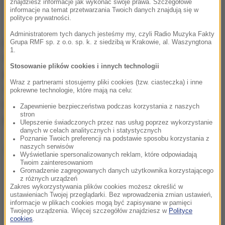
znajdziesz informacje jak wykonać swoje prawa. Szczegółowe
informacje na temat przetwarzania Twoich danych znajdują się w
polityce prywatności.
Administratorem tych danych jesteśmy my, czyli Radio Muzyka Fakty
Podopieczna trenera Tomasza Wiktorowskiego
Grupa RMF sp. z o.o. sp. k. z siedzibą w Krakowie, al. Waszyngtona
1.
tradycyjnie zaczęła od mocnego uderzenia i
już w
Stosowanie plików cookies i innych technologii
pierwszym gemie przełamała Pawluczenkową.
Jak
Wraz z partnerami stosujemy pliki cookies (tzw. ciasteczka) i inne
się okazało, tyle wystarczyło, aby wygrać
pokrewne technologie, które mają na celu:
pierwszego seta.
W drugiej partii Rosjankę
Zapewnienie bezpieczeństwa podczas korzystania z naszych
stron
przełamała dwukrotnie - w trzecim i piątym gemie.
Ulepszenie świadczonych przez nas usług poprzez wykorzystanie
danych w celach analitycznych i statystycznych
Poznanie Twoich preferencji na podstawie sposobu korzystania z
naszych serwisów
Dalsza część artykułu pod materiałem video:
Wyświetlanie spersonalizowanych reklam, które odpowiadają
Twoim zainteresowaniom
Gromadzenie zagregowanych danych użytkownika korzystającego
z różnych urządzeń
Zakres wykorzystywania plików cookies możesz określić w
ustawieniach Twojej przeglądarki. Bez wprowadzenia zmian ustawień,
informacje w plikach cookies mogą być zapisywane w pamięci
Twojego urządzenia. Więcej szczegółów znajdziesz w
Polityce
cookies
.