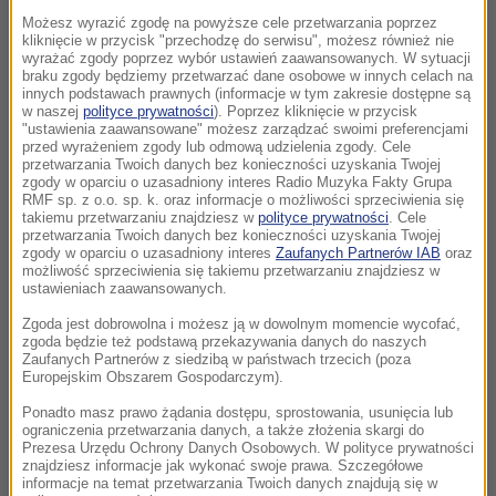
Możesz wyrazić zgodę na powyższe cele przetwarzania poprzez
kliknięcie w przycisk "przechodzę do serwisu", możesz również nie
wyrażać zgody poprzez wybór ustawień zaawansowanych. W sytuacji
braku zgody będziemy przetwarzać dane osobowe w innych celach na
innych podstawach prawnych (informacje w tym zakresie dostępne są
w naszej
polityce prywatności
). Poprzez kliknięcie w przycisk
"ustawienia zaawansowane" możesz zarządzać swoimi preferencjami
przed wyrażeniem zgody lub odmową udzielenia zgody. Cele
przetwarzania Twoich danych bez konieczności uzyskania Twojej
zgody w oparciu o uzasadniony interes Radio Muzyka Fakty Grupa
RMF sp. z o.o. sp. k. oraz informacje o możliwości sprzeciwienia się
takiemu przetwarzaniu znajdziesz w
polityce prywatności
. Cele
przetwarzania Twoich danych bez konieczności uzyskania Twojej
zgody w oparciu o uzasadniony interes
Zaufanych Partnerów IAB
oraz
możliwość sprzeciwienia się takiemu przetwarzaniu znajdziesz w
ustawieniach zaawansowanych.
Zgoda jest dobrowolna i możesz ją w dowolnym momencie wycofać,
zgoda będzie też podstawą przekazywania danych do naszych
Zaufanych Partnerów z siedzibą w państwach trzecich (poza
Europejskim Obszarem Gospodarczym).
Ponadto masz prawo żądania dostępu, sprostowania, usunięcia lub
ograniczenia przetwarzania danych, a także złożenia skargi do
Prezesa Urzędu Ochrony Danych Osobowych. W polityce prywatności
znajdziesz informacje jak wykonać swoje prawa. Szczegółowe
informacje na temat przetwarzania Twoich danych znajdują się w