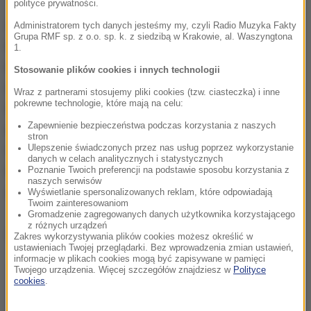
polityce prywatności.
24-letni Diallo (78. w rankingu ATP) przy zagraniach
Administratorem tych danych jesteśmy my, czyli Radio Muzyka Fakty
Grupa RMF sp. z o.o. sp. k. z siedzibą w Krakowie, al. Waszyngtona
bekhendem popełniał wymuszone i niewymuszone
1.
błędy. Starał się to wykorzystywać zawodnik z
Stosowanie plików cookies i innych technologii
Piotrkowa Trybunalskiego.
Kanadyjczyk, przy stanie
Wraz z partnerami stosujemy pliki cookies (tzw. ciasteczka) i inne
pokrewne technologie, które mają na celu:
5:4, miał nawet dwa setbole, ale notowany
Zapewnienie bezpieczeństwa podczas korzystania z naszych
dwanaście pozycji niżej Majchrzak się wybronił
.
stron
Ulepszenie świadczonych przez nas usług poprzez wykorzystanie
Gdy sytuacja się powtórzyła przy kolejnym serwisie
danych w celach analitycznych i statystycznych
Polaka, rywal z Montrealu, wyróżniający się dużym
Poznanie Twoich preferencji na podstawie sposobu korzystania z
naszych serwisów
zasięgiem ramion, zapisał seta na swoje konto.
Wyświetlanie spersonalizowanych reklam, które odpowiadają
Twoim zainteresowaniom
Gromadzenie zagregowanych danych użytkownika korzystającego
z różnych urządzeń
Dalsza część artykułu pod materiałem video:
Zakres wykorzystywania plików cookies możesz określić w
ustawieniach Twojej przeglądarki. Bez wprowadzenia zmian ustawień,
informacje w plikach cookies mogą być zapisywane w pamięci
Twojego urządzenia. Więcej szczegółów znajdziesz w
Polityce
cookies
.