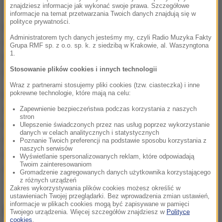
znajdziesz informacje jak wykonać swoje prawa. Szczegółowe
informacje na temat przetwarzania Twoich danych znajdują się w
polityce prywatności.
Przed tegorocznym AO Alcaraz miał na koncie sześć
Administratorem tych danych jesteśmy my, czyli Radio Muzyka Fakty
wielkoszlemowych tytułów - po dwa w Wimbledonie,
Grupa RMF sp. z o.o. sp. k. z siedzibą w Krakowie, al. Waszyngtona
1.
French Open i US Open. Wcześniej w Melbourne
Stosowanie plików cookies i innych technologii
nigdy nie przebrnął ćwierćfinału.
Wraz z partnerami stosujemy pliki cookies (tzw. ciasteczka) i inne
pokrewne technologie, które mają na celu:
Hiszpan już przed turniejem mówił, że
skompletowanie "Karierowego Szlema" jest dla
Zapewnienie bezpieczeństwa podczas korzystania z naszych
stron
niego celem na ten rok. Dokonał tego mając
Ulepszenie świadczonych przez nas usług poprzez wykorzystanie
danych w celach analitycznych i statystycznych
dokładnie 22 lat i 258 dni. Dotychczasowym
Poznanie Twoich preferencji na podstawie sposobu korzystania z
naszych serwisów
rekordzistą, wliczając też czas przed erą Open, był
Wyświetlanie spersonalizowanych reklam, które odpowiadają
Twoim zainteresowaniom
Amerykanin Don Budge, który miał 22 lata i 355 dni w
Gromadzenie zagregowanych danych użytkownika korzystającego
z różnych urządzeń
1938 roku.
Zakres wykorzystywania plików cookies możesz określić w
ustawieniach Twojej przeglądarki. Bez wprowadzenia zmian ustawień,
informacje w plikach cookies mogą być zapisywane w pamięci
Djoković zaczął jak wielki mistrz
Twojego urządzenia. Więcej szczegółów znajdziesz w
Polityce
cookies
.