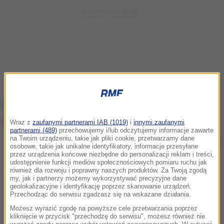
Wraz z
zaufanymi partnerami IAB (1019)
i
innymi zaufanymi
partnerami (489)
przechowujemy i/lub odczytujemy informacje zawarte
na Twoim urządzeniu, takie jak pliki cookie, przetwarzamy dane
Komunikacja miejska w centrum Warszawy/Zdjęcie ilustracyjne
osobowe, takie jak unikalne identyfikatory, informacje przesyłane
przez urządzenia końcowe niezbędne do personalizacji reklam i treści,
udostępnienie funkcji mediów społecznościowych pomiaru ruchu jak
również dla rozwoju i poprawny naszych produktów. Za Twoją zgodą
my, jak i partnerzy możemy wykorzystywać precyzyjne dane
geolokalizacyjne i identyfikację poprzez skanowanie urządzeń.
Przechodząc do serwisu zgadzasz się na wskazane działania.
Możesz wyrazić zgodę na powyższe cele przetwarzania poprzez
kliknięcie w przycisk "przechodzę do serwisu", możesz również nie