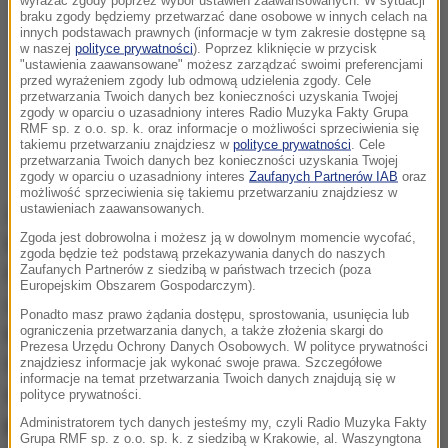
wyrażać zgody poprzez wybór ustawień zaawansowanych. W sytuacji
braku zgody będziemy przetwarzać dane osobowe w innych celach na
innych podstawach prawnych (informacje w tym zakresie dostępne są
w naszej
polityce prywatności
). Poprzez kliknięcie w przycisk
"ustawienia zaawansowane" możesz zarządzać swoimi preferencjami
przed wyrażeniem zgody lub odmową udzielenia zgody. Cele
przetwarzania Twoich danych bez konieczności uzyskania Twojej
zgody w oparciu o uzasadniony interes Radio Muzyka Fakty Grupa
RMF sp. z o.o. sp. k. oraz informacje o możliwości sprzeciwienia się
takiemu przetwarzaniu znajdziesz w
polityce prywatności
. Cele
przetwarzania Twoich danych bez konieczności uzyskania Twojej
zgody w oparciu o uzasadniony interes
Zaufanych Partnerów IAB
oraz
możliwość sprzeciwienia się takiemu przetwarzaniu znajdziesz w
ustawieniach zaawansowanych.
Zakład Bezpieczeństwa Zdrowotnego Środowiska
Zgoda jest dobrowolna i możesz ją w dowolnym momencie wycofać,
Narodowego Instytutu Zdrowia Publicznego -
zgoda będzie też podstawą przekazywania danych do naszych
Zaufanych Partnerów z siedzibą w państwach trzecich (poza
Państwowego Zakładu Higieny (NIZP-PZH) zwrócił
Europejskim Obszarem Gospodarczym).
uwagę, że charakterystyka urządzeń wentylacyjno-
Ponadto masz prawo żądania dostępu, sprostowania, usunięcia lub
ograniczenia przetwarzania danych, a także złożenia skargi do
klimatyzacyjnych montowanych w autobusach i
Prezesa Urzędu Ochrony Danych Osobowych. W polityce prywatności
tramwajach wskazuje, że
działają one w systemie
znajdziesz informacje jak wykonać swoje prawa. Szczegółowe
informacje na temat przetwarzania Twoich danych znajdują się w
zapewniającym możliwość pracy bez stosowania
polityce prywatności.
powietrza pochodzącego z cyrkulacji
, więc nie ma
Administratorem tych danych jesteśmy my, czyli Radio Muzyka Fakty
Grupa RMF sp. z o.o. sp. k. z siedzibą w Krakowie, al. Waszyngtona