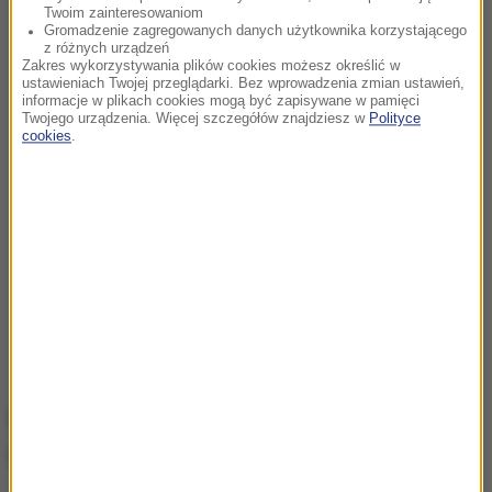
Twoim zainteresowaniom
Gromadzenie zagregowanych danych użytkownika korzystającego
z różnych urządzeń
Zakres wykorzystywania plików cookies możesz określić w
ustawieniach Twojej przeglądarki. Bez wprowadzenia zmian ustawień,
informacje w plikach cookies mogą być zapisywane w pamięci
Twojego urządzenia. Więcej szczegółów znajdziesz w
Polityce
cookies
.
Gwarantowane pieniądze na pomoc
dla powodzian