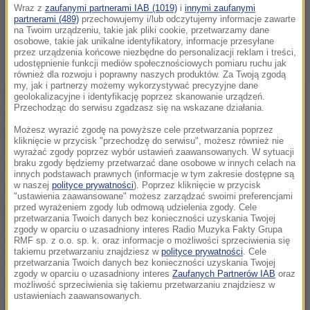
Wraz z
zaufanymi partnerami IAB (1019)
i
innymi zaufanymi
partnerami (489)
przechowujemy i/lub odczytujemy informacje zawarte
na Twoim urządzeniu, takie jak pliki cookie, przetwarzamy dane
osobowe, takie jak unikalne identyfikatory, informacje przesyłane
przez urządzenia końcowe niezbędne do personalizacji reklam i treści,
udostępnienie funkcji mediów społecznościowych pomiaru ruchu jak
również dla rozwoju i poprawny naszych produktów. Za Twoją zgodą
my, jak i partnerzy możemy wykorzystywać precyzyjne dane
Premier dodał, że
stan klęski żywiołowej
geolokalizacyjne i identyfikację poprzez skanowanie urządzeń.
Przechodząc do serwisu zgadzasz się na wskazane działania.
wprowadzony zostaje także w powiecie
Możesz wyrazić zgodę na powyższe cele przetwarzania poprzez
lwóweckim.
kliknięcie w przycisk "przechodzę do serwisu", możesz również nie
wyrażać zgody poprzez wybór ustawień zaawansowanych. W sytuacji
braku zgody będziemy przetwarzać dane osobowe w innych celach na
Szef rządu zaznaczył podczas posiedzenia sztabu,
innych podstawach prawnych (informacje w tym zakresie dostępne są
w naszej
polityce prywatności
). Poprzez kliknięcie w przycisk
że
w rozporządzeniu - w zależności od sytuacji -
"ustawienia zaawansowane" możesz zarządzać swoimi preferencjami
mogą pojawić się zmiany.
przed wyrażeniem zgody lub odmową udzielenia zgody. Cele
przetwarzania Twoich danych bez konieczności uzyskania Twojej
zgody w oparciu o uzasadniony interes Radio Muzyka Fakty Grupa
Postanowiliśmy działać elastycznie, sytuacja jest
RMF sp. z o.o. sp. k. oraz informacje o możliwości sprzeciwienia się
takiemu przetwarzaniu znajdziesz w
polityce prywatności
. Cele
dynamiczna. Rozporządzenie jest skonstruowane w
przetwarzania Twoich danych bez konieczności uzyskania Twojej
zgody w oparciu o uzasadniony interes
Zaufanych Partnerów IAB
oraz
taki sposób, że każdego dnia będziemy gotowi z
możliwość sprzeciwienia się takiemu przetwarzaniu znajdziesz w
ustawieniach zaawansowanych.
szefem MSWiA do wprowadzania koniecznych