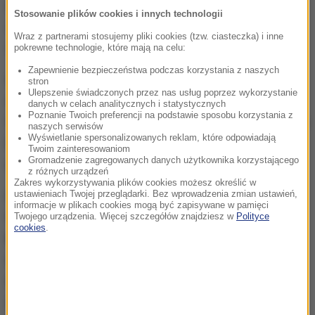
będą mogły otrzymywać informację o kremlowskim
Stosowanie plików cookies i innych technologii
reżimie, korupcji, wojnie i wszystkim, co się dzieje
Wraz z partnerami stosujemy pliki cookies (tzw. ciasteczka) i inne
teraz w Rosji
- powiedziała.
pokrewne technologie, które mają na celu:
Zapewnienie bezpieczeństwa podczas korzystania z naszych
Uruchamiane w środę programy zostają włączone
stron
Ulepszenie świadczonych przez nas usług poprzez wykorzystanie
do pakietu satelitarnego o nazwie
Swoboda
(ros.
danych w celach analitycznych i statystycznych
Poznanie Twoich preferencji na podstawie sposobu korzystania z
Wolność), który można odbierać przez sygnał satelity
naszych serwisów
Wyświetlanie spersonalizowanych reklam, które odpowiadają
Eutelsat Hot Bird 13E w Europie, w tym także w
Twoim zainteresowaniom
Gromadzenie zagregowanych danych użytkownika korzystającego
europejskiej części Federacji Rosyjskiej.
z różnych urządzeń
Zakres wykorzystywania plików cookies możesz określić w
Projekt ten został uruchomiony w 2024 roku,
ustawieniach Twojej przeglądarki. Bez wprowadzenia zmian ustawień,
informacje w plikach cookies mogą być zapisywane w pamięci
finansowany jest m.in. z funduszy
Komisji
Twojego urządzenia. Więcej szczegółów znajdziesz w
Polityce
cookies
.
Europejskiej
. Pakiet Swoboda zawiera 12 kanałów:
radiowych i telewizyjnych, skierowanych do
rosyjskojęzycznych odbiorców. Są to programy
związane z rosyjskimi mediami niezależnymi,