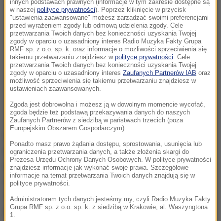
innych podstawach prawnych (informacje w tym zakresie dostępne są
w naszej
polityce prywatności
). Poprzez kliknięcie w przycisk
"ustawienia zaawansowane" możesz zarządzać swoimi preferencjami
przed wyrażeniem zgody lub odmową udzielenia zgody. Cele
przetwarzania Twoich danych bez konieczności uzyskania Twojej
zgody w oparciu o uzasadniony interes Radio Muzyka Fakty Grupa
RMF sp. z o.o. sp. k. oraz informacje o możliwości sprzeciwienia się
takiemu przetwarzaniu znajdziesz w
polityce prywatności
. Cele
przetwarzania Twoich danych bez konieczności uzyskania Twojej
zgody w oparciu o uzasadniony interes
Zaufanych Partnerów IAB
oraz
możliwość sprzeciwienia się takiemu przetwarzaniu znajdziesz w
ustawieniach zaawansowanych.
Zgoda jest dobrowolna i możesz ją w dowolnym momencie wycofać,
zgoda będzie też podstawą przekazywania danych do naszych
Zaufanych Partnerów z siedzibą w państwach trzecich (poza
Europejskim Obszarem Gospodarczym).
We wtorek w Paryżu, gdzie mieści się siedziba
Ponadto masz prawo żądania dostępu, sprostowania, usunięcia lub
organizacji Reporterzy bez Granic (RsF), o projekcie
ograniczenia przetwarzania danych, a także złożenia skargi do
Prezesa Urzędu Ochrony Danych Osobowych. W polityce prywatności
opowiadała wdowa po
Aleksieju Nawalnym,
znajdziesz informacje jak wykonać swoje prawa. Szczegółowe
informacje na temat przetwarzania Twoich danych znajdują się w
Julia.
Jutro (4 czerwca) są urodziny mojego męża.
polityce prywatności.
Ważne jest, by zachować pamięć o nim (...). Jestem
Administratorem tych danych jesteśmy my, czyli Radio Muzyka Fakty
Grupa RMF sp. z o.o. sp. k. z siedzibą w Krakowie, al. Waszyngtona
pewna, że bardzo cieszyłoby go to, że nowe osoby
1.