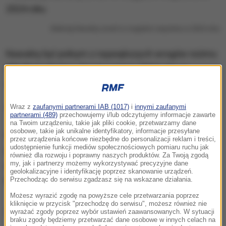
Aleksiej Nawalny zmarł w rosyjskim więzieniu w 2024 roku
Nawalny był jednym z największych wrogów reżimu
Władimira Putina. Zmarł w lutym 2024 roku w
rosyjskim więzieniu.
Wraz z
zaufanymi partnerami IAB (1017)
i
innymi zaufanymi
"Rosja Przyszłości"
partnerami (489)
przechowujemy i/lub odczytujemy informacje zawarte
na Twoim urządzeniu, takie jak pliki cookie, przetwarzamy dane
osobowe, takie jak unikalne identyfikatory, informacje przesyłane
Kanał "Rosja Przyszłości" będzie udostępniał
przez urządzenia końcowe niezbędne do personalizacji reklam i treści,
udostępnienie funkcji mediów społecznościowych pomiaru ruchu jak
programy, które w internecie publikuje założona
również dla rozwoju i poprawny naszych produktów. Za Twoją zgodą
my, jak i partnerzy możemy wykorzystywać precyzyjne dane
przez legendarnego opozycjonistę
Fundacja Walki z
geolokalizacyjne i identyfikację poprzez skanowanie urządzeń.
Korupcją
.
Przechodząc do serwisu zgadzasz się na wskazane działania.
Możesz wyrazić zgodę na powyższe cele przetwarzania poprzez
kliknięcie w przycisk "przechodzę do serwisu", możesz również nie
Dalsza część artykułu pod materiałem video:
wyrażać zgody poprzez wybór ustawień zaawansowanych. W sytuacji
braku zgody będziemy przetwarzać dane osobowe w innych celach na