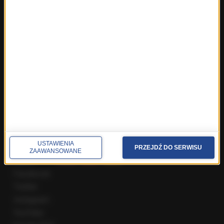
Fakty z Wrocławia
Fakty z Zakopanego
ROZMOWY W RMF FM
Najnowsze rozmowy w RMF FM
Rozmowa o 7:00 w RMF FM i Radiu RMF24
Poranna rozmowa w RMF FM
Popołudniowa rozmowa w RMF FM
Gość Krzysztofa Ziemca w RMF FM
Rozmowy w Radiu RMF24
SPOŁECZNOŚĆ
USTAWIENIA
PRZEJDŹ DO SERWISU
ZAAWANSOWANE
Facebook
Twitter
Instagram
YouTube