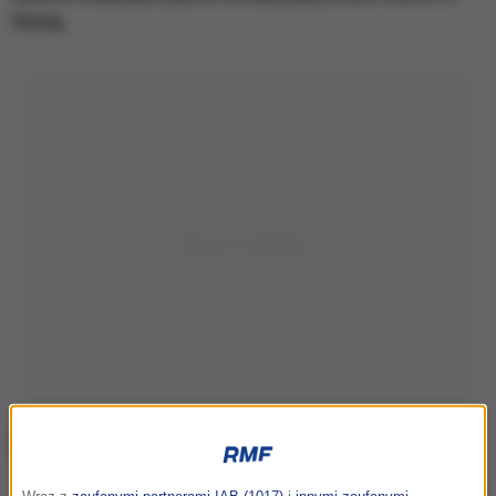
Romą.
Piotr Zieliński