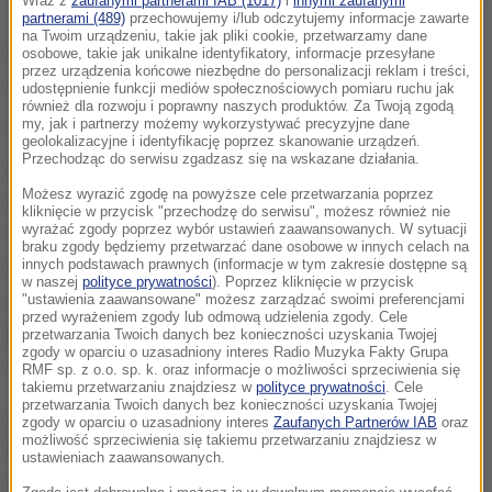
Wraz z
zaufanymi partnerami IAB (1017)
i
innymi zaufanymi
partnerami (489)
przechowujemy i/lub odczytujemy informacje zawarte
na Twoim urządzeniu, takie jak pliki cookie, przetwarzamy dane
Oprócz
Piotra Zielińskiego
zajęcia z zespołem
osobowe, takie jak unikalne identyfikatory, informacje przesyłane
przez urządzenia końcowe niezbędne do personalizacji reklam i treści,
wznowił również Holender
Denzel Dumfries.
udostępnienie funkcji mediów społecznościowych pomiaru ruchu jak
również dla rozwoju i poprawny naszych produktów. Za Twoją zgodą
my, jak i partnerzy możemy wykorzystywać precyzyjne dane
"Obaj zawodnicy, którzy w ostatnich tygodniach
geolokalizacyjne i identyfikację poprzez skanowanie urządzeń.
Przechodząc do serwisu zgadzasz się na wskazane działania.
pauzowali z powodu poważnych kontuzji mięśni, nie
Możesz wyrazić zgodę na powyższe cele przetwarzania poprzez
wystąpią w pierwszym składzie w meczu z
kliknięcie w przycisk "przechodzę do serwisu", możesz również nie
wyrażać zgody poprzez wybór ustawień zaawansowanych. W sytuacji
'Giallorossi', ale powinni usiąść na ławce
braku zgody będziemy przetwarzać dane osobowe w innych celach na
rezerwowych, gotowi do wejścia na boisko, jeśli
innych podstawach prawnych (informacje w tym zakresie dostępne są
w naszej
polityce prywatności
). Poprzez kliknięcie w przycisk
zajdzie taka potrzeba, aby móc rozegrać kilka minut
"ustawienia zaawansowane" możesz zarządzać swoimi preferencjami
przed wyrażeniem zgody lub odmową udzielenia zgody. Cele
przed kolejnymi kluczowymi meczami" - napisała
przetwarzania Twoich danych bez konieczności uzyskania Twojej
zgody w oparciu o uzasadniony interes Radio Muzyka Fakty Grupa
włoska agencja ANSA.
RMF sp. z o.o. sp. k. oraz informacje o możliwości sprzeciwienia się
takiemu przetwarzaniu znajdziesz w
polityce prywatności
. Cele
przetwarzania Twoich danych bez konieczności uzyskania Twojej
Zieliński doznał urazu 8 marca
w spotkaniu
zgody w oparciu o uzasadniony interes
Zaufanych Partnerów IAB
oraz
możliwość sprzeciwienia się takiemu przetwarzaniu znajdziesz w
ligowym z Monzą (3:2). Wszedł na boisko z ławki
ustawieniach zaawansowanych.
rezerwowych w 70. minucie, ale już po