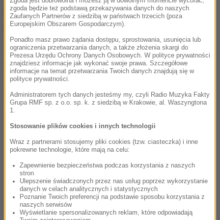
Zgoda jest dobrowolna i możesz ją w dowolnym momencie wycofać,
zgoda będzie też podstawą przekazywania danych do naszych
kilkudziesięciu sekundach upadł na murawę z
Zaufanych Partnerów z siedzibą w państwach trzecich (poza
powodu bólu łydki. W 73. został zmieniony.
Europejskim Obszarem Gospodarczym).
Ponadto masz prawo żądania dostępu, sprostowania, usunięcia lub
Zgodnie z prognozami miał pauzować około półtora
ograniczenia przetwarzania danych, a także złożenia skargi do
Prezesa Urzędu Ochrony Danych Osobowych. W polityce prywatności
miesiąca, co się potwierdziło.
znajdziesz informacje jak wykonać swoje prawa. Szczegółowe
informacje na temat przetwarzania Twoich danych znajdują się w
polityce prywatności.
Dalsza część artykułu pod materiałem video:
Administratorem tych danych jesteśmy my, czyli Radio Muzyka Fakty
Grupa RMF sp. z o.o. sp. k. z siedzibą w Krakowie, al. Waszyngtona
1.
Stosowanie plików cookies i innych technologii
Wraz z partnerami stosujemy pliki cookies (tzw. ciasteczka) i inne
pokrewne technologie, które mają na celu:
Zapewnienie bezpieczeństwa podczas korzystania z naszych
stron
Ulepszenie świadczonych przez nas usług poprzez wykorzystanie
danych w celach analitycznych i statystycznych
Poznanie Twoich preferencji na podstawie sposobu korzystania z
naszych serwisów
Wyświetlanie spersonalizowanych reklam, które odpowiadają