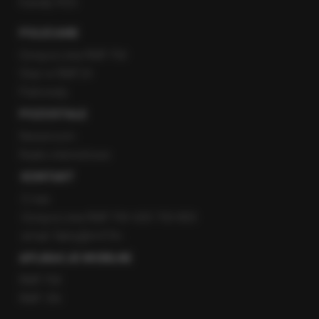
Kanały RSS
POLECANE
Gorąca Linia RMF FM
Staż w RMF24
Patronaty
POZOSTAŁE
Newsroom
Radio internetowe
KONTAKT
O nas
Gorąca Linia RMF FM: 600 700 800
email: fakty@rmf.fm
APLIKACJE MOBILNE
RMF FM
RMF ON