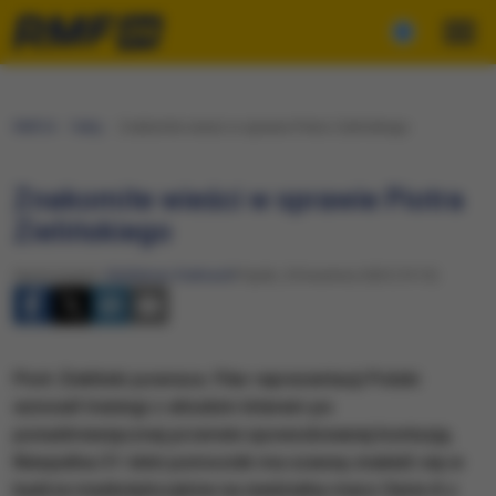
RMF24
Fakty
Znakomite wieści w sprawie Piotra Zielińskiego
Znakomite wieści w sprawie Piotra
Zielińskiego
Opracowanie:
Waldemar Stelmach
Piątek, 25 kwietnia 2025 (19:13)
Piotr Zieliński powraca. Filar reprezentacji Polski
wznowił treningi z włoskim Interem po
ponadmiesięcznej przerwie spowodowanej kontuzją.
Niespełna 31-letni pomocnik ma szansę znaleźć się w
kadrze mediolańczyków na niedzielny mecz Serie A z