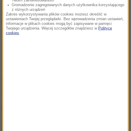
Twoim zainteresowaniom
Gromadzenie zagregowanych danych użytkownika korzystającego
z różnych urządzeń
Opuścił m.in. oba marcowe mecze reprezentacji
Zakres wykorzystywania plików cookies możesz określić w
ustawieniach Twojej przeglądarki. Bez wprowadzenia zmian ustawień,
Polski
w eliminacjach mistrzostw świata w
informacje w plikach cookies mogą być zapisywane w pamięci
Twojego urządzenia. Więcej szczegółów znajdziesz w
Polityce
Warszawie - z Litwą (1:0) oraz Maltą (2:0).
cookies
.
Inter, w którym występuje też
Nicola Zalewski
, jest
liderem włoskiej ekstraklasy. Natomiast 30 kwietnia
rozegra pierwszy meczu półfinału Ligi Mistrzów na
wyjeździe z Barceloną Wojciecha Szczęsnego i
kontuzjowanego obecnie Roberta Lewandowskiego.
Źródło: RMF24/PAP
NAJWAŻNIEJSZE FAKTY
„Najpiękniejsza chwila w
życiu” reprezentanta