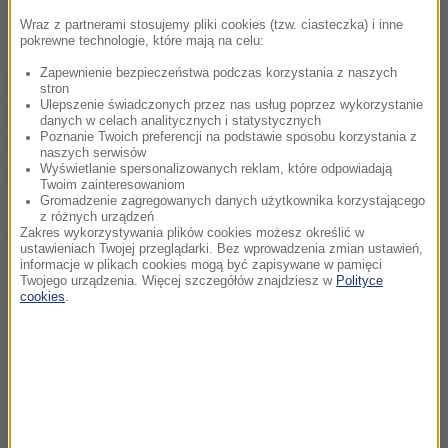
Wraz z partnerami stosujemy pliki cookies (tzw. ciasteczka) i inne
pokrewne technologie, które mają na celu:
Zapewnienie bezpieczeństwa podczas korzystania z naszych
Chorzowianie zajmują 17. miejsce w tabeli, a do
stron
Ulepszenie świadczonych przez nas usług poprzez wykorzystanie
bezpiecznej 15. pozycji tracą dziesięć punktów.
W
danych w celach analitycznych i statystycznych
Poznanie Twoich preferencji na podstawie sposobu korzystania z
tym sezonie mogą zdobyć jeszcze maksymalnie
naszych serwisów
Wyświetlanie spersonalizowanych reklam, które odpowiadają
dziewięć
.
Twoim zainteresowaniom
Gromadzenie zagregowanych danych użytkownika korzystającego
z różnych urządzeń
Dalsza część artykułu pod materiałem video:
Zakres wykorzystywania plików cookies możesz określić w
ustawieniach Twojej przeglądarki. Bez wprowadzenia zmian ustawień,
informacje w plikach cookies mogą być zapisywane w pamięci
Twojego urządzenia. Więcej szczegółów znajdziesz w
Polityce
cookies
.