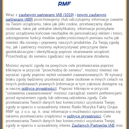
Wraz z
zaufanymi partnerami IAB (1019)
i
innymi zaufanymi
partnerami (489)
przechowujemy i/lub odczytujemy informacje zawarte
na Twoim urządzeniu, takie jak pliki cookie, przetwarzamy dane
osobowe, takie jak unikalne identyfikatory, informacje przesyłane
Prezydent FIFA Gianni Infantino zażartował z
przez urządzenia końcowe niezbędne do personalizacji reklam i treści,
udostępnienie funkcji mediów społecznościowych pomiaru ruchu jak
braku awansu Włoch na mundial.
również dla rozwoju i poprawny naszych produktów. Za Twoją zgodą
my, jak i partnerzy możemy wykorzystywać precyzyjne dane
geolokalizacyjne i identyfikację poprzez skanowanie urządzeń.
Włosi nie zakwalifikowali się na Mistrzostwa
Przechodząc do serwisu zgadzasz się na wskazane działania.
Świata trzeci raz z rzędu - w marcu przegrali
Możesz wyrazić zgodę na powyższe cele przetwarzania poprzez
kliknięcie w przycisk "przechodzę do serwisu", możesz również nie
baraże z Bośnią i Hercegowiną po rzutach
wyrażać zgody poprzez wybór ustawień zaawansowanych. W sytuacji
braku zgody będziemy przetwarzać dane osobowe w innych celach na
karnych.
innych podstawach prawnych (informacje w tym zakresie dostępne są
w naszej
polityce prywatności
). Poprzez kliknięcie w przycisk
"ustawienia zaawansowane" możesz zarządzać swoimi preferencjami
Więcej informacji z Polski i świata znajdziesz na
przed wyrażeniem zgody lub odmową udzielenia zgody. Cele
przetwarzania Twoich danych bez konieczności uzyskania Twojej
RMF24.pl
.
zgody w oparciu o uzasadniony interes Radio Muzyka Fakty Grupa
RMF sp. z o.o. sp. k. oraz informacje o możliwości sprzeciwienia się
takiemu przetwarzaniu znajdziesz w
polityce prywatności
. Cele
Prezydent Międzynarodowej Federacji Piłki Nożnej
przetwarzania Twoich danych bez konieczności uzyskania Twojej
zgody w oparciu o uzasadniony interes
Zaufanych Partnerów IAB
oraz
Gianni Infantino
naraził się Włochom za niefortunny