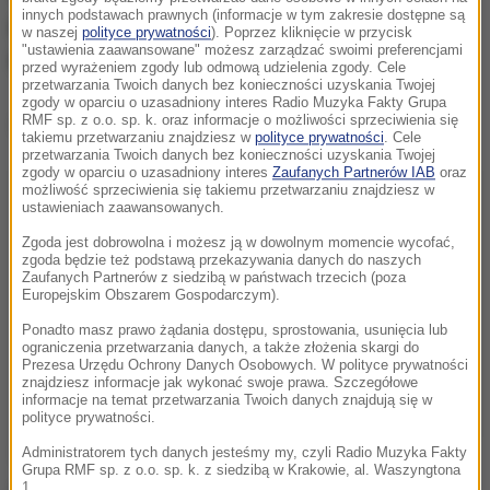
innych podstawach prawnych (informacje w tym zakresie dostępne są
pola karnego i płaskim strzałem przy słupku
w naszej
polityce prywatności
). Poprzez kliknięcie w przycisk
"ustawienia zaawansowane" możesz zarządzać swoimi preferencjami
pokonała grecką bramkarkę.
przed wyrażeniem zgody lub odmową udzielenia zgody. Cele
przetwarzania Twoich danych bez konieczności uzyskania Twojej
zgody w oparciu o uzasadniony interes Radio Muzyka Fakty Grupa
Dalsza część artykułu pod materiałem video:
RMF sp. z o.o. sp. k. oraz informacje o możliwości sprzeciwienia się
takiemu przetwarzaniu znajdziesz w
polityce prywatności
. Cele
przetwarzania Twoich danych bez konieczności uzyskania Twojej
zgody w oparciu o uzasadniony interes
Zaufanych Partnerów IAB
oraz
możliwość sprzeciwienia się takiemu przetwarzaniu znajdziesz w
ustawieniach zaawansowanych.
Zgoda jest dobrowolna i możesz ją w dowolnym momencie wycofać,
zgoda będzie też podstawą przekazywania danych do naszych
Zaufanych Partnerów z siedzibą w państwach trzecich (poza
Europejskim Obszarem Gospodarczym).
Ponadto masz prawo żądania dostępu, sprostowania, usunięcia lub
ograniczenia przetwarzania danych, a także złożenia skargi do
Prezesa Urzędu Ochrony Danych Osobowych. W polityce prywatności
znajdziesz informacje jak wykonać swoje prawa. Szczegółowe
informacje na temat przetwarzania Twoich danych znajdują się w
polityce prywatności.
Administratorem tych danych jesteśmy my, czyli Radio Muzyka Fakty
Takie otwarcie nie podcięło skrzydeł ekipie trenera
Grupa RMF sp. z o.o. sp. k. z siedzibą w Krakowie, al. Waszyngtona
1.