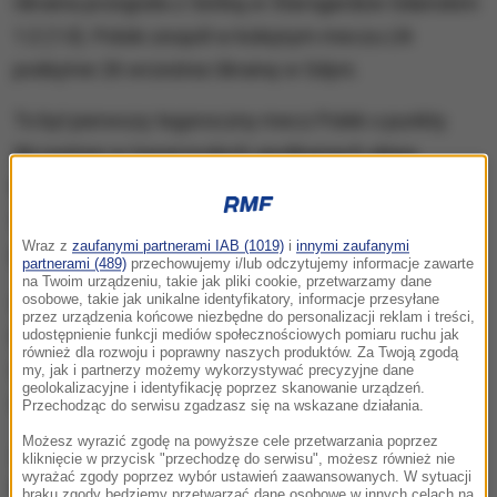
Ukraina przegrała z Serbią w Starogardzie Gdańskim
1:2 (1:0). Polski zespół w kolejnym meczu LN
podejmie 26 września Ukrainę w Gdyni.
To był pierwszy tegoroczny mecz Polek o punkty.
Wcześniej w towarzyskich spotkaniach ekipa
trenerki Niny Patalon
dwa razy zremisowała ze
Szwajcarią 0:0 i 1:1, pokonała Kostarykę 2:1 i
Wraz z
zaufanymi partnerami IAB (1019)
i
innymi zaufanymi
przegrała z Holandią 1:4.
partnerami (489)
przechowujemy i/lub odczytujemy informacje zawarte
na Twoim urządzeniu, takie jak pliki cookie, przetwarzamy dane
osobowe, takie jak unikalne identyfikatory, informacje przesyłane
W ostatnim rankingu Międzynarodowej Federacji
przez urządzenia końcowe niezbędne do personalizacji reklam i treści,
Piłki Nożnej (FIFA) prowadzone przez Patalon Biało-
udostępnienie funkcji mediów społecznościowych pomiaru ruchu jak
również dla rozwoju i poprawny naszych produktów. Za Twoją zgodą
Czerwone zostały sklasyfikowane na 30. miejscu, a
my, jak i partnerzy możemy wykorzystywać precyzyjne dane
geolokalizacyjne i identyfikację poprzez skanowanie urządzeń.
Greczynki - na 62.
Przechodząc do serwisu zgadzasz się na wskazane działania.
Możesz wyrazić zgodę na powyższe cele przetwarzania poprzez
Zespół gości błyskawicznie objął prowadzenie.
W
kliknięcie w przycisk "przechodzę do serwisu", możesz również nie
wyrażać zgody poprzez wybór ustawień zaawansowanych. W sytuacji
57. sekundzie Ewa Pajor przyjęła piłkę przed linią
braku zgody będziemy przetwarzać dane osobowe w innych celach na