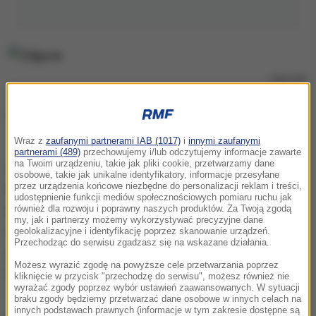
/
PAP/EPA
Najnowsze informacje z kraju i ze świata
na
rmf24.pl
.
Wraz z
zaufanymi partnerami IAB (1017)
i
innymi zaufanymi
partnerami (489)
przechowujemy i/lub odczytujemy informacje zawarte
na Twoim urządzeniu, takie jak pliki cookie, przetwarzamy dane
Z punktu widzenia polskich kibiców najważniejsze
osobowe, takie jak unikalne identyfikatory, informacje przesyłane
przez urządzenia końcowe niezbędne do personalizacji reklam i treści,
będą pojedynki w Newcastle i Bergamo. W Anglii
udostępnienie funkcji mediów społecznościowych pomiaru ruchu jak
drużyna "Srok" podejmie FC Barcelona
. To szansa
również dla rozwoju i poprawny naszych produktów. Za Twoją zgodą
my, jak i partnerzy możemy wykorzystywać precyzyjne dane
dla
Roberta Lewandowskiego
, by zdobyć bramkę
geolokalizacyjne i identyfikację poprzez skanowanie urządzeń.
Przechodząc do serwisu zgadzasz się na wskazane działania.
przeciwko kolejnemu rywalowi w Lidze Mistrzów.
Możesz wyrazić zgodę na powyższe cele przetwarzania poprzez
Dotychczas nasz napastnik zdobył w rozgrywkach
kliknięcie w przycisk "przechodzę do serwisu", możesz również nie
wyrażać zgody poprzez wybór ustawień zaawansowanych. W sytuacji
107 goli, a złożyły się na to trafienia przeciwko 40
braku zgody będziemy przetwarzać dane osobowe w innych celach na
innych podstawach prawnych (informacje w tym zakresie dostępne są