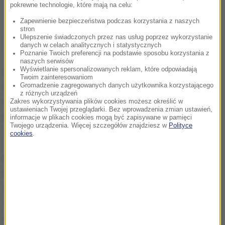
pokrewne technologie, które mają na celu:
Zapewnienie bezpieczeństwa podczas korzystania z naszych
stron
Ulepszenie świadczonych przez nas usług poprzez wykorzystanie
danych w celach analitycznych i statystycznych
Poznanie Twoich preferencji na podstawie sposobu korzystania z
Jednostka Wojskowa NIL została utworzona 2
naszych serwisów
Wyświetlanie spersonalizowanych reklam, które odpowiadają
grudnia 2008 roku jako Jednostka Wsparcia
Twoim zainteresowaniom
Dowodzenia i Zabezpieczenia Wojsk Specjalnych. Z
Gromadzenie zagregowanych danych użytkownika korzystającego
z różnych urządzeń
dniem 1 października 2011 roku Jednostka została
Zakres wykorzystywania plików cookies możesz określić w
ustawieniach Twojej przeglądarki. Bez wprowadzenia zmian ustawień,
przeformowana do nowego etatu i otrzymała nazwę
informacje w plikach cookies mogą być zapisywane w pamięci
Twojego urządzenia. Więcej szczegółów znajdziesz w
Polityce
Jednostki Wojskowej NIL.
cookies
.
Marsz odbywa się w rejonie Myślenic, Beskidu
Makowskiego i Beskidu Wyspowego. Co roku
dokonywane jest uroczyste otwarcie zawodów na
Suchej Polanie, gdzie delegacja żołnierzy składa
wiązanki kwiatów pod pomnikiem upamiętniającym