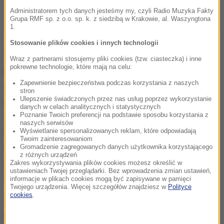
Administratorem tych danych jesteśmy my, czyli Radio Muzyka Fakty
Grupa RMF sp. z o.o. sp. k. z siedzibą w Krakowie, al. Waszyngtona
1.
Stosowanie plików cookies i innych technologii
"Zakażenie bakterią STEC może prowadzić do
Wraz z partnerami stosujemy pliki cookies (tzw. ciasteczka) i inne
pokrewne technologie, które mają na celu:
krwotocznego zapalenia okrężnicy lub znacznie
Zapewnienie bezpieczeństwa podczas korzystania z naszych
rzadziej, bezkrwawej biegunki. W rzadkich
stron
Ulepszenie świadczonych przez nas usług poprzez wykorzystanie
przypadkach może wystąpić znaczne pogorszenie
danych w celach analitycznych i statystycznych
Poznanie Twoich preferencji na podstawie sposobu korzystania z
stanu zdrowia objawiające się jako zespół
naszych serwisów
hemolityczno-mocznicowy (ang. hemolytic-uremic
Wyświetlanie spersonalizowanych reklam, które odpowiadają
Twoim zainteresowaniom
syndrome, HUS) lub jeszcze rzadziej jako
Gromadzenie zagregowanych danych użytkownika korzystającego
z różnych urządzeń
zakrzepowa plamica małopłytkowa" - czytamy w
Zakres wykorzystywania plików cookies możesz określić w
ustawieniach Twojej przeglądarki. Bez wprowadzenia zmian ustawień,
ostrzeżeniu.
informacje w plikach cookies mogą być zapisywane w pamięci
Twojego urządzenia. Więcej szczegółów znajdziesz w
Polityce
cookies
.
Wiemy już, że dystrybutor i producent natychmiast
po otrzymaniu wyników badań
rozpoczęli proces