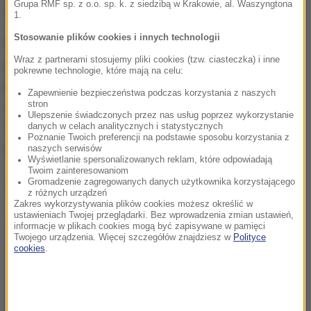
Grupa RMF sp. z o.o. sp. k. z siedzibą w Krakowie, al. Waszyngtona
żywności konwencjonalnej.
1.
Stosowanie plików cookies i innych technologii
Eksperci Fundacji przypominają, że tego typu
Wraz z partnerami stosujemy pliki cookies (tzw. ciasteczka) i inne
produkty powinny być całkowicie wolne od
pokrewne technologie, które mają na celu:
pestycydów - bo kupujący je rodzice są przekonani,
Zapewnienie bezpieczeństwa podczas korzystania z naszych
że dokonują najlepszego wyboru dla swojego
stron
Ulepszenie świadczonych przez nas usług poprzez wykorzystanie
dziecka, nierzadko płacąc znacznie więcej niż za
danych w celach analitycznych i statystycznych
Poznanie Twoich preferencji na podstawie sposobu korzystania z
produkty, których nie ma na półkach "bio" i "eko".
naszych serwisów
Wyświetlanie spersonalizowanych reklam, które odpowiadają
Twoim zainteresowaniom
Gromadzenie zagregowanych danych użytkownika korzystającego
Dalsza część artykułu pod materiałem video:
z różnych urządzeń
Zakres wykorzystywania plików cookies możesz określić w
ustawieniach Twojej przeglądarki. Bez wprowadzenia zmian ustawień,
informacje w plikach cookies mogą być zapisywane w pamięci
Twojego urządzenia. Więcej szczegółów znajdziesz w
Polityce
cookies
.