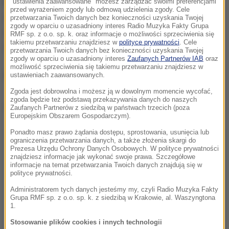
Badawczego należy uznać, że produkt ten stanowi
"ustawienia zaawansowane" możesz zarządzać swoimi preferencjami
przed wyrażeniem zgody lub odmową udzielenia zgody. Cele
zagrożenie dla zdrowia konsumentów" - czytamy na
przetwarzania Twoich danych bez konieczności uzyskania Twojej
zgody w oparciu o uzasadniony interes Radio Muzyka Fakty Grupa
stronie internetowej Głównego Inspektoratu
RMF sp. z o.o. sp. k. oraz informacje o możliwości sprzeciwienia się
takiemu przetwarzaniu znajdziesz w
polityce prywatności
. Cele
Sanitarnego.
przetwarzania Twoich danych bez konieczności uzyskania Twojej
zgody w oparciu o uzasadniony interes
Zaufanych Partnerów IAB
oraz
możliwość sprzeciwienia się takiemu przetwarzaniu znajdziesz w
Szkodliwy związek
ustawieniach zaawansowanych.
Zgoda jest dobrowolna i możesz ją w dowolnym momencie wycofać,
zgoda będzie też podstawą przekazywania danych do naszych
Dalsza część artykułu pod materiałem video:
Zaufanych Partnerów z siedzibą w państwach trzecich (poza
Europejskim Obszarem Gospodarczym).
Ponadto masz prawo żądania dostępu, sprostowania, usunięcia lub
ograniczenia przetwarzania danych, a także złożenia skargi do
Prezesa Urzędu Ochrony Danych Osobowych. W polityce prywatności
znajdziesz informacje jak wykonać swoje prawa. Szczegółowe
informacje na temat przetwarzania Twoich danych znajdują się w
polityce prywatności.
Administratorem tych danych jesteśmy my, czyli Radio Muzyka Fakty
Grupa RMF sp. z o.o. sp. k. z siedzibą w Krakowie, al. Waszyngtona
1.
Stosowanie plików cookies i innych technologii