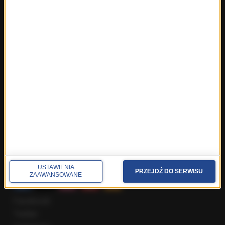
Fakty z Trójmiasta
Fakty z Warszawy
Fakty z Wrocławia
Fakty z Zakopanego
ROZMOWY W RMF FM
Najnowsze rozmowy w RMF FM
Rozmowa o 7:00 w RMF FM i Radiu RMF24
Poranna rozmowa w RMF FM
Popołudniowa rozmowa w RMF FM
Gość Krzysztofa Ziemca w RMF FM
Rozmowy w Radiu RMF24
SPOŁECZNOŚĆ
USTAWIENIA
PRZEJDŹ DO SERWISU
ZAAWANSOWANE
Facebook
Twitter