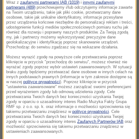
Wraz z
zaufanymi partnerami IAB (1019)
i
innymi zaufanymi
partnerami (489)
przechowujemy i/lub odczytujemy informacje zawarte
na Twoim urządzeniu, takie jak pliki cookie, przetwarzamy dane
osobowe, takie jak unikalne identyfikatory, informacje przesyłane
przez urządzenia końcowe niezbędne do personalizacji reklam i treści,
udostępnienie funkcji mediów społecznościowych pomiaru ruchu jak
również dla rozwoju i poprawny naszych produktów. Za Twoją zgodą
my, jak i partnerzy możemy wykorzystywać precyzyjne dane
geolokalizacyjne i identyfikację poprzez skanowanie urządzeń.
Przechodząc do serwisu zgadzasz się na wskazane działania.
Możesz wyrazić zgodę na powyższe cele przetwarzania poprzez
kliknięcie w przycisk "przechodzę do serwisu", możesz również nie
wyrażać zgody poprzez wybór ustawień zaawansowanych. W sytuacji
braku zgody będziemy przetwarzać dane osobowe w innych celach na
innych podstawach prawnych (informacje w tym zakresie dostępne są
w naszej
polityce prywatności
). Poprzez kliknięcie w przycisk
"ustawienia zaawansowane" możesz zarządzać swoimi preferencjami
przed wyrażeniem zgody lub odmową udzielenia zgody. Cele
przetwarzania Twoich danych bez konieczności uzyskania Twojej
zgody w oparciu o uzasadniony interes Radio Muzyka Fakty Grupa
RMF sp. z o.o. sp. k. oraz informacje o możliwości sprzeciwienia się
Źródło: Agencja TVN/x-news
takiemu przetwarzaniu znajdziesz w
polityce prywatności
. Cele
przetwarzania Twoich danych bez konieczności uzyskania Twojej
leczenie
terapia
Tagi:
zgody w oparciu o uzasadniony interes
Zaufanych Partnerów IAB
oraz
możliwość sprzeciwienia się takiemu przetwarzaniu znajdziesz w
ustawieniach zaawansowanych.
chcesz widzieć więcej artykułów od RMF24?
dodaj w