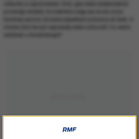
odeszła w zapomnienie. Dziś, gdy wiele antybiotyków
przestaje działać, bo bakterie stają się na nie coraz
bardziej oporne, leczenie pijawkami powraca do łask. A
można nimi leczyć naprawdę wiele schorzeń. Co warto
wiedzieć o hirudoterapii?