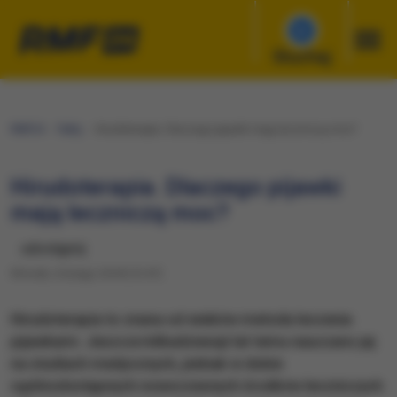
Słuchaj
RMF24
Fakty
Hirudoterapia. Dlaczego pijawki mają leczniczą moc?
Hirudoterapia. Dlaczego pijawki
mają leczniczą moc?
udostępnij
Wtorek, 6 lutego 2018 (13:47)
Hirudoterapia to znana od wieków metoda leczenia
pijawkami. Jeszcze kilkadziesiąt lat temu nauczano jej
na studiach medycznych, jednak w dobie
ogólnodostępnych nowoczesnych środków leczniczych