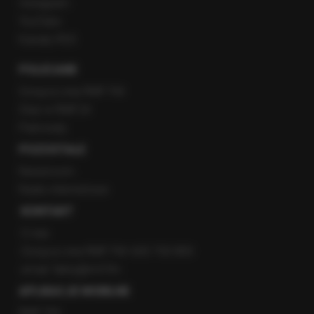
Instagram
YouTube
Kanały RSS
POLECANE
Gorąca Linia RMF FM
Staż w RMF24
Patronaty
POZOSTAŁE
Newsroom
Radio internetowe
KONTAKT
O nas
Gorąca Linia RMF FM: 600 700 800
email: fakty@rmf.fm
APLIKACJE MOBILNE
RMF FM