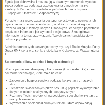
Zgoda jest dobrowolna i możesz ją w dowolnym momencie wycofać,
Google
zgoda będzie też podstawą przekazywania danych do naszych
Zaufanych Partnerów z siedzibą w państwach trzecich (poza
Europejskim Obszarem Gospodarczym).
Ponadto masz prawo żądania dostępu, sprostowania, usunięcia lub
ograniczenia przetwarzania danych, a także złożenia skargi do
Prezesa Urzędu Ochrony Danych Osobowych. W polityce prywatności
znajdziesz informacje jak wykonać swoje prawa. Szczegółowe
informacje na temat przetwarzania Twoich danych znajdują się w
polityce prywatności.
Administratorem tych danych jesteśmy my, czyli Radio Muzyka Fakty
Grupa RMF sp. z o.o. sp. k. z siedzibą w Krakowie, al. Waszyngtona
1.
Stosowanie plików cookies i innych technologii
Wraz z partnerami stosujemy pliki cookies (tzw. ciasteczka) i inne
pokrewne technologie, które mają na celu:
Zapewnienie bezpieczeństwa podczas korzystania z naszych
stron
Ulepszenie świadczonych przez nas usług poprzez wykorzystanie
danych w celach analitycznych i statystycznych
Poznanie Twoich preferencji na podstawie sposobu korzystania z
naszych serwisów
Wyświetlanie spersonalizowanych reklam, które odpowiadają