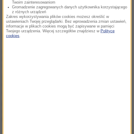
Twoim zainteresowaniom
Gromadzenie zagregowanych danych użytkownika korzystającego
z różnych urządzeń
Zakres wykorzystywania plików cookies możesz określić w
ustawieniach Twojej przeglądarki. Bez wprowadzenia zmian ustawień,
informacje w plikach cookies mogą być zapisywane w pamięci
Twojego urządzenia. Więcej szczegółów znajdziesz w
Polityce
NAJWAŻNIEJSZE FAKTY
cookies
.
Brakuje tylko 150 km.
Polska bliska osiągnięcia
autostradowego celu
Rosyjskie rakiety uderzyły
w Charków i Odessę. Są
ofiary i wielu rannych
„Wstydź się”. Posłanka
wpadła w szał i obrzuciła
premiera jajkami