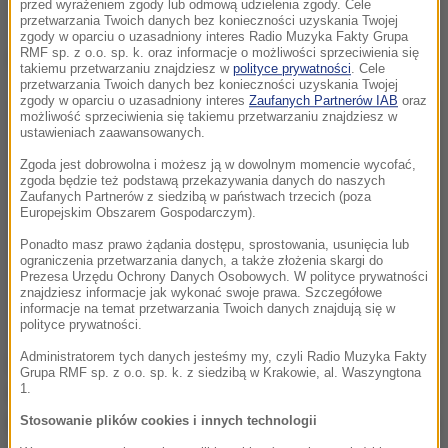
przed wyrażeniem zgody lub odmową udzielenia zgody. Cele
przetwarzania Twoich danych bez konieczności uzyskania Twojej
zgody w oparciu o uzasadniony interes Radio Muzyka Fakty Grupa
RMF sp. z o.o. sp. k. oraz informacje o możliwości sprzeciwienia się
Dalsza część artykułu pod materiałem video:
takiemu przetwarzaniu znajdziesz w
polityce prywatności
. Cele
przetwarzania Twoich danych bez konieczności uzyskania Twojej
zgody w oparciu o uzasadniony interes
Zaufanych Partnerów IAB
oraz
możliwość sprzeciwienia się takiemu przetwarzaniu znajdziesz w
ustawieniach zaawansowanych.
Zgoda jest dobrowolna i możesz ją w dowolnym momencie wycofać,
zgoda będzie też podstawą przekazywania danych do naszych
Zaufanych Partnerów z siedzibą w państwach trzecich (poza
Europejskim Obszarem Gospodarczym).
Ponadto masz prawo żądania dostępu, sprostowania, usunięcia lub
ograniczenia przetwarzania danych, a także złożenia skargi do
Prezesa Urzędu Ochrony Danych Osobowych. W polityce prywatności
znajdziesz informacje jak wykonać swoje prawa. Szczegółowe
informacje na temat przetwarzania Twoich danych znajdują się w
polityce prywatności.
Administratorem tych danych jesteśmy my, czyli Radio Muzyka Fakty
Ze względu na silne połączenie -
mózg
bardzo
Grupa RMF sp. z o.o. sp. k. z siedzibą w Krakowie, al. Waszyngtona
szybko odbiera od
jelit
informację, że dzieje się coś
1.
niepokojącego. Zwykle odreagowuje ją, co przekłada
Stosowanie plików cookies i innych technologii