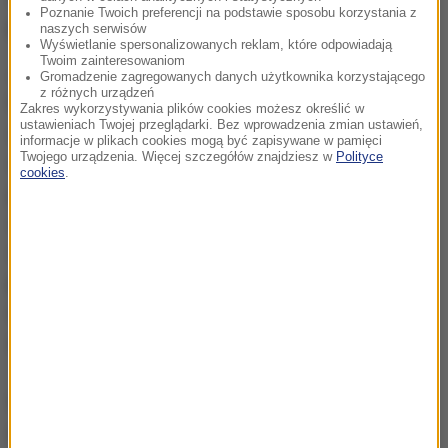
Poznanie Twoich preferencji na podstawie sposobu korzystania z
początkujący, jak i doświadczeni chirurdzy oka.
naszych serwisów
Wyświetlanie spersonalizowanych reklam, które odpowiadają
Twoim zainteresowaniom
Jednym z uczących się jest młody lekarz Jan
Gromadzenie zagregowanych danych użytkownika korzystającego
z różnych urządzeń
Ostrowski.
Tutaj po pierwsze poznajemy sprzęt,
Zakres wykorzystywania plików cookies możesz określić w
ustawieniach Twojej przeglądarki. Bez wprowadzenia zmian ustawień,
uczymy się techniki, ale również doskonale widzimy
informacje w plikach cookies mogą być zapisywane w pamięci
Twojego urządzenia. Więcej szczegółów znajdziesz w
Polityce
czy postępujemy jak należy. Każdy błąd natychmiast
cookies
.
jest wychwytywany, ale co najważniejsze można
ćwiczyć setki razy dany ruch, czynność, czy zabieg,
nie narażając pacjenta -
mówi Ostrowski. Można
poza tym, co nie bez znaczenia cofnąć czy zacząć
od określonego momentu. Bez symulatora
zwyczajnie nie byłoby szansy się tego nauczyć.
W największych światowych ośrodkach
okulistycznych od wielu lat tego typu symulatory są