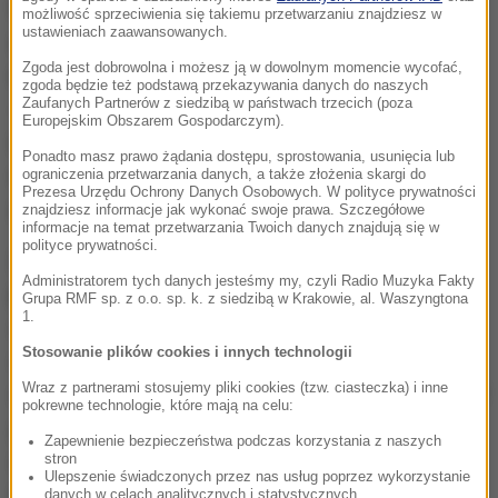
W lubelskiej klinice sprzęt bardzo dobrze się
możliwość sprzeciwienia się takiemu przetwarzaniu znajdziesz w
ustawieniach zaawansowanych.
sprawdził. Możliwości są praktycznie
Zgoda jest dobrowolna i możesz ją w dowolnym momencie wycofać,
nieograniczone. Można zacząć od prostych ćwiczeń
zgoda będzie też podstawą przekazywania danych do naszych
Zaufanych Partnerów z siedzibą w państwach trzecich (poza
- typu nakłuwanie kulek w rzeczywistości 3D
Europejskim Obszarem Gospodarczym).
narzędziami chirurgicznymi, jako typowe
Ponadto masz prawo żądania dostępu, sprostowania, usunięcia lub
wypracowanie sprawności po skomplikowane
ograniczenia przetwarzania danych, a także złożenia skargi do
Prezesa Urzędu Ochrony Danych Osobowych. W polityce prywatności
zabiegi operacyjne.
znajdziesz informacje jak wykonać swoje prawa. Szczegółowe
informacje na temat przetwarzania Twoich danych znajdują się w
polityce prywatności.
Zadaniem prof. Rejdaka odwzorowanie jest
Administratorem tych danych jesteśmy my, czyli Radio Muzyka Fakty
praktycznie stuprocentowe.
Operacje na ciele
Grupa RMF sp. z o.o. sp. k. z siedzibą w Krakowie, al. Waszyngtona
1.
szklistym, odwarstwienie siatkówki, krwotok,
Stosowanie plików cookies i innych technologii
wszelkiego rodzaju urazy - to wszystko, z czym
Wraz z partnerami stosujemy pliki cookies (tzw. ciasteczka) i inne
mamy do czynienia w chirurgii oka, to można ćwiczyć
pokrewne technologie, które mają na celu:
godzinami. Również zasymulować operację, którą
Zapewnienie bezpieczeństwa podczas korzystania z naszych
chcielibyśmy wykonać
- mówi prof. Rejdak. Z
stron
Ulepszenie świadczonych przez nas usług poprzez wykorzystanie
symulatora więc mogą korzystać zarówno
danych w celach analitycznych i statystycznych