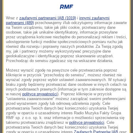
Wraz z
zaufanymi partnerami IAB (1019)
i
innymi zaufanymi
partnerami (489)
przechowujemy i/lub odczytujemy informacje zawarte
na Twoim urządzeniu, takie jak pliki cookie, przetwarzamy dane
osobowe, takie jak unikalne identyfikatory, informacje przesyłane
przez urządzenia końcowe niezbędne do personalizacji reklam i treści,
udostępnienie funkcji mediów społecznościowych pomiaru ruchu jak
również dla rozwoju i poprawny naszych produktów. Za Twoją zgodą
my, jak i partnerzy możemy wykorzystywać precyzyjne dane
geolokalizacyjne i identyfikację poprzez skanowanie urządzeń.
Przechodząc do serwisu zgadzasz się na wskazane działania.
Możesz wyrazić zgodę na powyższe cele przetwarzania poprzez
kliknięcie w przycisk "przechodzę do serwisu", możesz również nie
Trudno sobie wyobrazić, żeby początkujący okulista-
wyrażać zgody poprzez wybór ustawień zaawansowanych. W sytuacji
braku zgody będziemy przetwarzać dane osobowe w innych celach na
chirurg od razu mógł zoperować zaćmę czy wykonał
innych podstawach prawnych (informacje w tym zakresie dostępne są
w naszej
polityce prywatności
). Poprzez kliknięcie w przycisk
zabieg witrektomii.
"ustawienia zaawansowane" możesz zarządzać swoimi preferencjami
przed wyrażeniem zgody lub odmową udzielenia zgody. Cele
Może się przyglądać, jak robią to doświadczeni
przetwarzania Twoich danych bez konieczności uzyskania Twojej
zgody w oparciu o uzasadniony interes Radio Muzyka Fakty Grupa
lekarze, ale to tylko teoria, a gdzie ma spróbować,
RMF sp. z o.o. sp. k. oraz informacje o możliwości sprzeciwienia się
takiemu przetwarzaniu znajdziesz w
polityce prywatności
. Cele
jeśli nie na symulatorze?
- pyta prof. Robert Rejdak.
przetwarzania Twoich danych bez konieczności uzyskania Twojej
zgody w oparciu o uzasadniony interes
Zaufanych Partnerów IAB
oraz