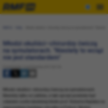
RMF24
Fakty
Młodzi okuliści–chirurdzy ćwiczą na symulatorach. "Niestety 
Młodzi okuliści–chirurdzy ćwiczą
na symulatorach. "Niestety to wciąż
nie jest standardem"
Poniedziałek, 2 października 2017 (23:10)
Młodzi okuliści–chirurdzy ćwiczą na symulatorach.
Niestety tylko w Lublinie, a taki sprzęt powinien być
zdaniem szefa lubelskiej kliniki prof. Roberta Rejdaka na
wyposażeniu każdego ośrodka w Polsce. Można