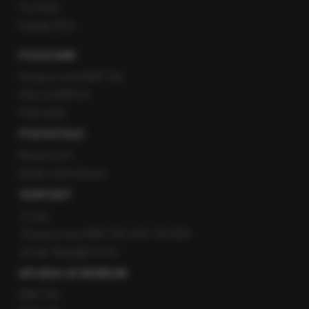
YouTube
Kanały RSS
POLECANE
Gorąca Linia RMF FM
Staż w RMF24
Patronaty
POZOSTAŁE
Newsroom
Radio internetowe
KONTAKT
O nas
Gorąca Linia RMF FM: 600 700 800
email: fakty@rmf.fm
APLIKACJE MOBILNE
RMF FM