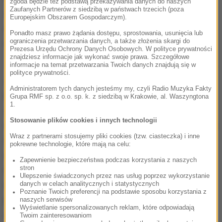
zgoda będzie też podstawą przekazywania danych do naszych
Zaufanych Partnerów z siedzibą w państwach trzecich (poza
zmiany. Tymczasem politycy obydwu zwaśnionych
Europejskim Obszarem Gospodarczym).
obozów popełniają poważny błąd niedostrzegania
Ponadto masz prawo żądania dostępu, sprostowania, usunięcia lub
ograniczenia przetwarzania danych, a także złożenia skargi do
rzeczywistych problemów polskiej edukacji.
Prezesa Urzędu Ochrony Danych Osobowych. W polityce prywatności
znajdziesz informacje jak wykonać swoje prawa. Szczegółowe
Tak na marginesie, można obserwować interesujące
informacje na temat przetwarzania Twoich danych znajdują się w
polityce prywatności.
zjawisko. Oto sporo zwolenników - i to często
Administratorem tych danych jesteśmy my, czyli Radio Muzyka Fakty
bezkrytycznych - reformy ministra Handke teraz
Grupa RMF sp. z o.o. sp. k. z siedzibą w Krakowie, al. Waszyngtona
1.
zdecydowanie ją krytykuje, a z kolei ci, którzy
Stosowanie plików cookies i innych technologii
wówczas ją kontestowali (np. ZNP i jego prezes oraz
Wraz z partnerami stosujemy pliki cookies (tzw. ciasteczka) i inne
środowiska lewicowe) teraz są wielkimi obrońcami
pokrewne technologie, które mają na celu:
wprowadzonych przez nią rozwiązań. Mamy
Zapewnienie bezpieczeństwa podczas korzystania z naszych
stron
niestety do czynienia z klasycznym wzięciem w
Ulepszenie świadczonych przez nas usług poprzez wykorzystanie
nawias samodzielnego myślenia o istocie sprawy i
danych w celach analitycznych i statystycznych
Poznanie Twoich preferencji na podstawie sposobu korzystania z
poddanie się bieżącemu stanowisku politycznemu
naszych serwisów
Wyświetlanie spersonalizowanych reklam, które odpowiadają
środowisk, z którymi poszczególne osoby są
Twoim zainteresowaniom