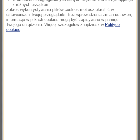
z różnych urządzeń
dobrego śmiechu czy chłodnego piwa
- podkreślił
Zakres wykorzystywania plików cookies możesz określić w
zespół w oświadczeniu zamieszczonym w mediach
ustawieniach Twojej przeglądarki. Bez wprowadzenia zmian ustawień,
informacje w plikach cookies mogą być zapisywane w pamięci
społecznościowych.
Twojego urządzenia. Więcej szczegółów znajdziesz w
Polityce
cookies
.
Źródło: RMF FM
NAJWAŻNIEJSZE FAKTY
„Zmagałem się ze
smutkiem i depresją”.
Autor „Gry o tron” w
szczerym wyznaniu
Kolorowy ptak w szarej
klatce PRL-u. Legenda i
prawda o Kalinie Jędrusik
Ten obraz pobił
historyczny rekord.