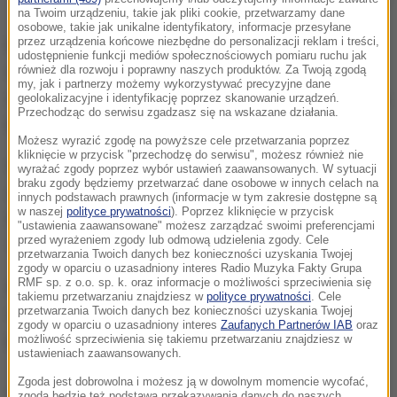
Andy Fletcher
na Twoim urządzeniu, takie jak pliki cookie, przetwarzamy dane
osobowe, takie jak unikalne identyfikatory, informacje przesyłane
przez urządzenia końcowe niezbędne do personalizacji reklam i treści,
Muzycy udostępnili informację wobec
udostępnienie funkcji mediów społecznościowych pomiaru ruchu jak
narastających spekulacji. Zrobili to na prośbę
również dla rozwoju i poprawny naszych produktów. Za Twoją zgodą
my, jak i partnerzy możemy wykorzystywać precyzyjne dane
rodziny Fletchera. Ujawnili, że przyczyną jego śmierci
geolokalizacyjne i identyfikację poprzez skanowanie urządzeń.
Przechodząc do serwisu zgadzasz się na wskazane działania.
był
tętniak rozwarstwiający aorty
.
Możesz wyrazić zgodę na powyższe cele przetwarzania poprzez
kliknięcie w przycisk "przechodzę do serwisu", możesz również nie
We wpisie na Instagramie podziękowali także fanom
wyrażać zgody poprzez wybór ustawień zaawansowanych. W sytuacji
braku zgody będziemy przetwarzać dane osobowe w innych celach na
zespołu za wsparcie w ostatnich
innych podstawach prawnych (informacje w tym zakresie dostępne są
w naszej
polityce prywatności
). Poprzez kliknięcie w przycisk
tygodniach:
Widzieliśmy i czuliśmy waszą miłość.
"ustawienia zaawansowane" możesz zarządzać swoimi preferencjami
przed wyrażeniem zgody lub odmową udzielenia zgody. Cele
Wiemy, że rodzina Andy'ego czuła podobnie.
przetwarzania Twoich danych bez konieczności uzyskania Twojej
zgody w oparciu o uzasadniony interes Radio Muzyka Fakty Grupa
RMF sp. z o.o. sp. k. oraz informacje o możliwości sprzeciwienia się
Andy Fletcher
zmarł 26 maja w wieku 61 lat. W
takiemu przetwarzaniu znajdziesz w
polityce prywatności
. Cele
ubiegłym tygodniu w Londynie odbył się prywatny
przetwarzania Twoich danych bez konieczności uzyskania Twojej
zgody w oparciu o uzasadniony interes
Zaufanych Partnerów IAB
oraz
pogrzeb.
możliwość sprzeciwienia się takiemu przetwarzaniu znajdziesz w
ustawieniach zaawansowanych.
Zgoda jest dobrowolna i możesz ją w dowolnym momencie wycofać,
Dalsza część artykułu pod materiałem video:
zgoda będzie też podstawą przekazywania danych do naszych