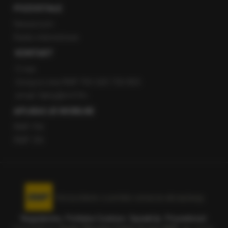
POZOSTAŁE
Newsroom
Radio internetowe
KONTAKT
O nas
Gorąca Linia RMF FM: 600 700 800
email: fakty@rmf.fm
APLIKACJE MOBILNE
RMF FM
RMF ON
Korzystanie z portalu oznacza akceptację
Regulaminu
.
Polityka Cookies
.
SpeakUp
.
Prywatność
.