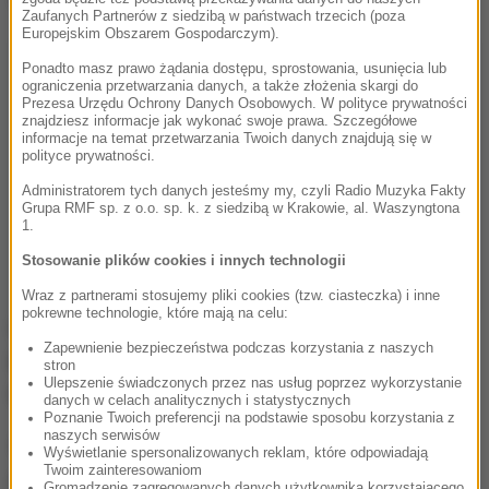
Zaufanych Partnerów z siedzibą w państwach trzecich (poza
Europejskim Obszarem Gospodarczym).
Ponadto masz prawo żądania dostępu, sprostowania, usunięcia lub
ograniczenia przetwarzania danych, a także złożenia skargi do
Prezesa Urzędu Ochrony Danych Osobowych. W polityce prywatności
znajdziesz informacje jak wykonać swoje prawa. Szczegółowe
informacje na temat przetwarzania Twoich danych znajdują się w
polityce prywatności.
Administratorem tych danych jesteśmy my, czyli Radio Muzyka Fakty
Grupa RMF sp. z o.o. sp. k. z siedzibą w Krakowie, al. Waszyngtona
1.
Stosowanie plików cookies i innych technologii
Wraz z partnerami stosujemy pliki cookies (tzw. ciasteczka) i inne
pokrewne technologie, które mają na celu:
Fletcher od 1980 roku był członkiem-założycielem
Zapewnienie bezpieczeństwa podczas korzystania z naszych
Depeche Mode.
W zespole grał na instrumentach
stron
Ulepszenie świadczonych przez nas usług poprzez wykorzystanie
klawiszowych i gitarze basowej.
danych w celach analitycznych i statystycznych
Poznanie Twoich preferencji na podstawie sposobu korzystania z
naszych serwisów
Miał złote serce i zawsze był na miejscu, gdy
Wyświetlanie spersonalizowanych reklam, które odpowiadają
Twoim zainteresowaniom
potrzebowałeś wsparcia, pełnej energii rozmowy,
Gromadzenie zagregowanych danych użytkownika korzystającego