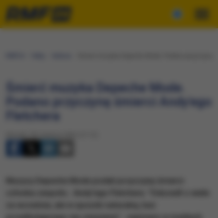
RMF24
Fakty
Kultura
Śmierć muzyka Depeche Mode. Podano przyczynę śm
Śmierć muzyka Depeche Mode.
Podano przyczynę śmierci Andy'ego
Fletchera
Wtorek, 28 czerwca 2022 (17:17)
Muzycy Depeche Mode podali przyczynę śmierci
członka zespołu - Andy'ego Fletchera. "Odszedł o wiele
za wcześnie, ale w sposób naturalny, bez
przedłużającego się cierpienia" - napisano w mediach