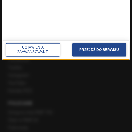
Poranna rozmowa w RMF FM
Popołudniowa rozmowa w RMF FM
Gość Krzysztofa Ziemca w RMF FM
Rozmowy w Radiu RMF24
SPOŁECZNOŚĆ
USTAWIENIA
PRZEJDŹ DO SERWISU
ZAAWANSOWANE
Facebook
Twitter
Instagram
YouTube
Kanały RSS
POLECANE
Gorąca Linia RMF FM
Staż w RMF24
Patronaty