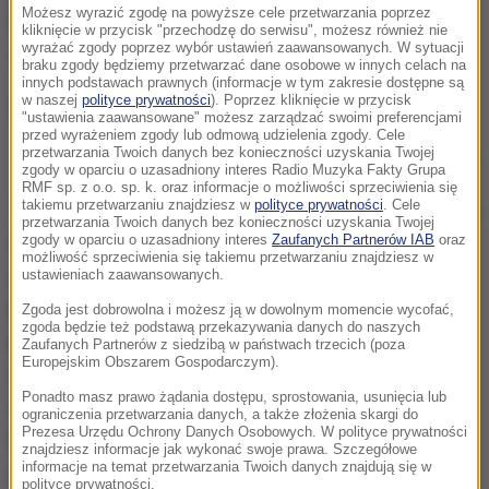
Możesz wyrazić zgodę na powyższe cele przetwarzania poprzez
Piłsudskiego, partnera projektu - Poczty Polskiej,
kliknięcie w przycisk "przechodzę do serwisu", możesz również nie
wyrażać zgody poprzez wybór ustawień zaawansowanych. W sytuacji
oraz środowisk artystycznych.
braku zgody będziemy przetwarzać dane osobowe w innych celach na
innych podstawach prawnych (informacje w tym zakresie dostępne są
w naszej
polityce prywatności
). Poprzez kliknięcie w przycisk
"ustawienia zaawansowane" możesz zarządzać swoimi preferencjami
przed wyrażeniem zgody lub odmową udzielenia zgody. Cele
przetwarzania Twoich danych bez konieczności uzyskania Twojej
Mamy niepodległą
zgody w oparciu o uzasadniony interes Radio Muzyka Fakty Grupa
RMF sp. z o.o. sp. k. oraz informacje o możliwości sprzeciwienia się
takiemu przetwarzaniu znajdziesz w
polityce prywatności
. Cele
Trzecia kartka przedstawia projekt muralu autorstwa
przetwarzania Twoich danych bez konieczności uzyskania Twojej
młodej graficzki, studentki poznańskiego
zgody w oparciu o uzasadniony interes
Zaufanych Partnerów IAB
oraz
możliwość sprzeciwienia się takiemu przetwarzaniu znajdziesz w
Uniwersytetu Artystycznego, Katarzyny Bakuły.
ustawieniach zaawansowanych.
Mural, na którym umieszczono 4-metrowy kolorowy
Zgoda jest dobrowolna i możesz ją w dowolnym momencie wycofać,
zgoda będzie też podstawą przekazywania danych do naszych
portret Marszałka, zaprezentowano w centrum
Zaufanych Partnerów z siedzibą w państwach trzecich (poza
Europejskim Obszarem Gospodarczym).
Warszawy na tzw. patelni przy Metrze Centrum 12
Ponadto masz prawo żądania dostępu, sprostowania, usunięcia lub
maja 2015, w 80. rocznicę śmierci Józefa
ograniczenia przetwarzania danych, a także złożenia skargi do
Prezesa Urzędu Ochrony Danych Osobowych. W polityce prywatności
Piłsudskiego. Przez ponad dwa miesiące zobaczyły
znajdziesz informacje jak wykonać swoje prawa. Szczegółowe
informacje na temat przetwarzania Twoich danych znajdują się w
go miliony warszawiaków i przyjezdnych. Teraz
polityce prywatności.