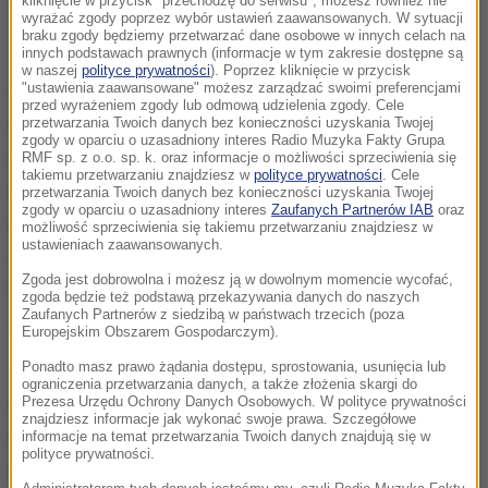
kliknięcie w przycisk "przechodzę do serwisu", możesz również nie
wyrażać zgody poprzez wybór ustawień zaawansowanych. W sytuacji
na
RMF24.pl
.
braku zgody będziemy przetwarzać dane osobowe w innych celach na
innych podstawach prawnych (informacje w tym zakresie dostępne są
w naszej
polityce prywatności
). Poprzez kliknięcie w przycisk
"ustawienia zaawansowane" możesz zarządzać swoimi preferencjami
Podczas wtorkowego przesłuchania przed komisją
przed wyrażeniem zgody lub odmową udzielenia zgody. Cele
budżetową Izby Reprezentantów, dyrektor finansowy
przetwarzania Twoich danych bez konieczności uzyskania Twojej
zgody w oparciu o uzasadniony interes Radio Muzyka Fakty Grupa
Pentagonu, Jules Hurst, poinformował, że
RMF sp. z o.o. sp. k. oraz informacje o możliwości sprzeciwienia się
takiemu przetwarzaniu znajdziesz w
polityce prywatności
. Cele
dotychczasowe wydatki na wojnę z Iranem
przetwarzania Twoich danych bez konieczności uzyskania Twojej
zgody w oparciu o uzasadniony interes
Zaufanych Partnerów IAB
oraz
wyniosły już 29 miliardów dolarów.
To aż o 4
możliwość sprzeciwienia się takiemu przetwarzaniu znajdziesz w
ustawieniach zaawansowanych.
miliardy więcej niż szacowano jeszcze dwa
Zgoda jest dobrowolna i możesz ją w dowolnym momencie wycofać,
tygodnie temu. Wówczas, podczas wystąpienia w
zgoda będzie też podstawą przekazywania danych do naszych
Zaufanych Partnerów z siedzibą w państwach trzecich (poza
Senacie, Hurst mówił
o 25 miliardach dolarów.
Europejskim Obszarem Gospodarczym).
Ponadto masz prawo żądania dostępu, sprostowania, usunięcia lub
Jak tłumaczył przedstawiciel resortu obrony, wzrost
ograniczenia przetwarzania danych, a także złożenia skargi do
kosztów wynika przede wszystkim z
aktualizacji
Prezesa Urzędu Ochrony Danych Osobowych. W polityce prywatności
znajdziesz informacje jak wykonać swoje prawa. Szczegółowe
wydatków na naprawy i uzupełnienie sprzętu
informacje na temat przetwarzania Twoich danych znajdują się w
polityce prywatności.
wojskowego, a także z ogólnych kosztów