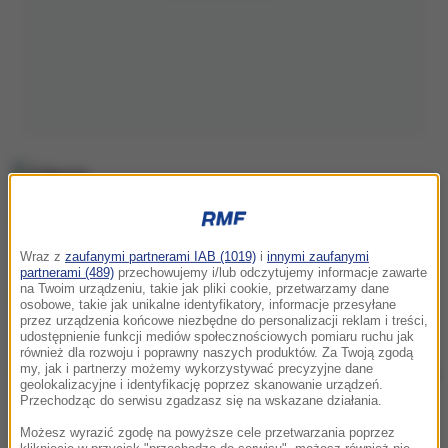
Pentagon ogłosił, że koszt wojny z Iranem
wynosi obecnie 29 mld dolarów.
Wraz z
zaufanymi partnerami IAB (1019)
i
innymi zaufanymi
partnerami (489)
przechowujemy i/lub odczytujemy informacje zawarte
na Twoim urządzeniu, takie jak pliki cookie, przetwarzamy dane
To wzrost o 4 mld dolarów w porównaniu z
osobowe, takie jak unikalne identyfikatory, informacje przesyłane
przez urządzenia końcowe niezbędne do personalizacji reklam i treści,
danymi sprzed dwóch tygodni.
udostępnienie funkcji mediów społecznościowych pomiaru ruchu jak
również dla rozwoju i poprawny naszych produktów. Za Twoją zgodą
my, jak i partnerzy możemy wykorzystywać precyzyjne dane
Wydatki obejmują naprawy, uzupełnienie sprzętu
geolokalizacyjne i identyfikację poprzez skanowanie urządzeń.
oraz koszty operacyjne.
Przechodząc do serwisu zgadzasz się na wskazane działania.
Możesz wyrazić zgodę na powyższe cele przetwarzania poprzez
Więcej informacji z Polski i świata znajdziesz