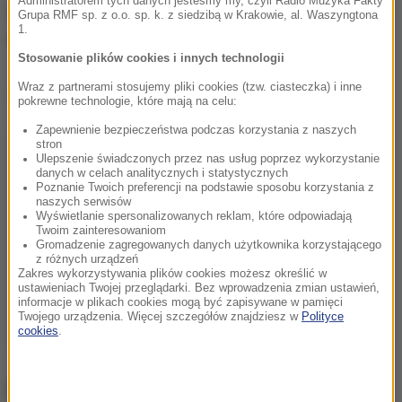
Administratorem tych danych jesteśmy my, czyli Radio Muzyka Fakty
operacyjnych związanych z utrzymaniem żołnierzy
Grupa RMF sp. z o.o. sp. k. z siedzibą w Krakowie, al. Waszyngtona
1.
na obszarze działań wojennych.
Stosowanie plików cookies i innych technologii
Wraz z partnerami stosujemy pliki cookies (tzw. ciasteczka) i inne
Dalsza część artykułu pod materiałem video:
pokrewne technologie, które mają na celu:
Zapewnienie bezpieczeństwa podczas korzystania z naszych
stron
Ulepszenie świadczonych przez nas usług poprzez wykorzystanie
danych w celach analitycznych i statystycznych
Poznanie Twoich preferencji na podstawie sposobu korzystania z
naszych serwisów
Wyświetlanie spersonalizowanych reklam, które odpowiadają
Twoim zainteresowaniom
Gromadzenie zagregowanych danych użytkownika korzystającego
z różnych urządzeń
Zakres wykorzystywania plików cookies możesz określić w
ustawieniach Twojej przeglądarki. Bez wprowadzenia zmian ustawień,
informacje w plikach cookies mogą być zapisywane w pamięci
Twojego urządzenia. Więcej szczegółów znajdziesz w
Polityce
cookies
.
Rekordowy budżet obronny i kolejne