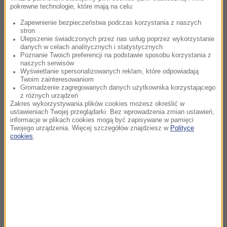
pokrewne technologie, które mają na celu:
Groźna choroba wróciła po 25 latach
Zapewnienie bezpieczeństwa podczas korzystania z naszych
stron
Ulepszenie świadczonych przez nas usług poprzez wykorzystanie
danych w celach analitycznych i statystycznych
Dalsza część artykułu pod materiałem video:
Poznanie Twoich preferencji na podstawie sposobu korzystania z
naszych serwisów
Wyświetlanie spersonalizowanych reklam, które odpowiadają
Twoim zainteresowaniom
Gromadzenie zagregowanych danych użytkownika korzystającego
z różnych urządzeń
Zakres wykorzystywania plików cookies możesz określić w
ustawieniach Twojej przeglądarki. Bez wprowadzenia zmian ustawień,
informacje w plikach cookies mogą być zapisywane w pamięci
Twojego urządzenia. Więcej szczegółów znajdziesz w
Polityce
cookies
.
Szczepienia są organizowane przez WHO i inne
oenzetowskie agencje w odpowiedzi na zagrożenie