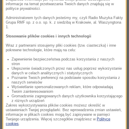
Admirał zaznaczył również, że
Iran utracił
informacje na temat przetwarzania Twoich danych znajdują się w
możliwość wspierania bronią i zasobami swoich
polityce prywatności.
sojuszników w regionie
: libańskiego Hezbollahu,
Administratorem tych danych jesteśmy my, czyli Radio Muzyka Fakty
Grupa RMF sp. z o.o. sp. k. z siedzibą w Krakowie, al. Waszyngtona
jemeńskich rebeliantów Huti oraz palestyńskiego
1.
Hamasu w Strefie Gazy. To znacząco zmienia układ
Stosowanie plików cookies i innych technologii
sił na Bliskim Wschodzie i wpływa na sytuację
Wraz z partnerami stosujemy pliki cookies (tzw. ciasteczka) i inne
pokrewne technologie, które mają na celu:
bezpieczeństwa w regionie.
Zapewnienie bezpieczeństwa podczas korzystania z naszych
stron
Ulepszenie świadczonych przez nas usług poprzez wykorzystanie
Dalsza część artykułu pod materiałem video:
danych w celach analitycznych i statystycznych
Poznanie Twoich preferencji na podstawie sposobu korzystania z
naszych serwisów
Wyświetlanie spersonalizowanych reklam, które odpowiadają
Twoim zainteresowaniom
Gromadzenie zagregowanych danych użytkownika korzystającego
z różnych urządzeń
Zakres wykorzystywania plików cookies możesz określić w
ustawieniach Twojej przeglądarki. Bez wprowadzenia zmian ustawień,
informacje w plikach cookies mogą być zapisywane w pamięci
Twojego urządzenia. Więcej szczegółów znajdziesz w
Polityce
cookies
.