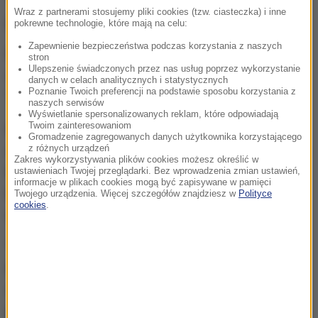
"Wkrótce zostanie ogłoszona data i miejsce jego
Wraz z partnerami stosujemy pliki cookies (tzw. ciasteczka) i inne
podpisania" - oznajmił Trump.
pokrewne technologie, które mają na celu:
Zapewnienie bezpieczeństwa podczas korzystania z naszych
Media zwracają jednak uwagę na to, że Trump w
stron
Ulepszenie świadczonych przez nas usług poprzez wykorzystanie
ostatnich miesiącach wielokrotnie zapewniał, że
danych w celach analitycznych i statystycznych
Poznanie Twoich preferencji na podstawie sposobu korzystania z
"porozumienie z Iranem jest blisko".
naszych serwisów
Wyświetlanie spersonalizowanych reklam, które odpowiadają
Twoim zainteresowaniom
Reuters przypomniał, że amerykański przywódca
Gromadzenie zagregowanych danych użytkownika korzystającego
z różnych urządzeń
decyzję o odwołaniu ataków na Iran ogłosił zaledwie
Zakres wykorzystywania plików cookies możesz określić w
kilka godzin po tym, jak zagroził kolejnymi
ustawieniach Twojej przeglądarki. Bez wprowadzenia zmian ustawień,
informacje w plikach cookies mogą być zapisywane w pamięci
bombardowaniami i wyraził chęć "zajęcia" centrum
Twojego urządzenia. Więcej szczegółów znajdziesz w
Polityce
cookies
.
eksportu ropy naftowej, wyspy Kharg.
"W związku z faktem, że rozmowy z Islamską
Republiką Iranu zostały przeniesione na najwyższy
szczebel irańskiego kierownictwa i zatwierdzone,
jako prezydent Stanów Zjednoczonych Ameryki