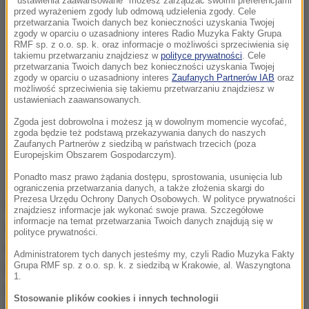
"ustawienia zaawansowane" możesz zarządzać swoimi preferencjami
przed wyrażeniem zgody lub odmową udzielenia zgody. Cele
przetwarzania Twoich danych bez konieczności uzyskania Twojej
zgody w oparciu o uzasadniony interes Radio Muzyka Fakty Grupa
RMF sp. z o.o. sp. k. oraz informacje o możliwości sprzeciwienia się
takiemu przetwarzaniu znajdziesz w
polityce prywatności
. Cele
przetwarzania Twoich danych bez konieczności uzyskania Twojej
zgody w oparciu o uzasadniony interes
Zaufanych Partnerów IAB
oraz
możliwość sprzeciwienia się takiemu przetwarzaniu znajdziesz w
ustawieniach zaawansowanych.
Zgoda jest dobrowolna i możesz ją w dowolnym momencie wycofać,
zgoda będzie też podstawą przekazywania danych do naszych
Zaufanych Partnerów z siedzibą w państwach trzecich (poza
Europejskim Obszarem Gospodarczym).
Ponadto masz prawo żądania dostępu, sprostowania, usunięcia lub
ograniczenia przetwarzania danych, a także złożenia skargi do
Prezesa Urzędu Ochrony Danych Osobowych. W polityce prywatności
Prezydent USA poinformował w czwartek, że
podjął
znajdziesz informacje jak wykonać swoje prawa. Szczegółowe
informacje na temat przetwarzania Twoich danych znajdują się w
decyzję o odwołaniu zaplanowanych na
polityce prywatności.
nadchodzącą noc amerykańskich ataków na Iran
.
Administratorem tych danych jesteśmy my, czyli Radio Muzyka Fakty
Grupa RMF sp. z o.o. sp. k. z siedzibą w Krakowie, al. Waszyngtona
Dodał, że końcowe ustalenia dotyczące
1.
porozumienia z Iranem zostały zaakceptowane.
Stosowanie plików cookies i innych technologii