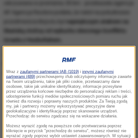
odczuwana w promieniu 30 km - przekazała agencja
AP. Agencja Reutera podała, że nalot na południowe
przedmieścia Bejrutu był
największym atakiem na
libańską stolicę od wybuchu obecnego konfliktu
Izraela z Hezbollahem.
Agencja AP poinformowała, że premier Izraela
Benjamin Netanjahu przerwał wizytę w USA i
niezwłocznie wróci do kraju.
Wraz z
zaufanymi partnerami IAB (1019)
i
innymi zaufanymi
partnerami (489)
przechowujemy i/lub odczytujemy informacje zawarte
na Twoim urządzeniu, takie jak pliki cookie, przetwarzamy dane
osobowe, takie jak unikalne identyfikatory, informacje przesyłane
Dalsza część artykułu pod materiałem video:
przez urządzenia końcowe niezbędne do personalizacji reklam i treści,
udostępnienie funkcji mediów społecznościowych pomiaru ruchu jak
również dla rozwoju i poprawny naszych produktów. Za Twoją zgodą
my, jak i partnerzy możemy wykorzystywać precyzyjne dane
geolokalizacyjne i identyfikację poprzez skanowanie urządzeń.
Przechodząc do serwisu zgadzasz się na wskazane działania.
Możesz wyrazić zgodę na powyższe cele przetwarzania poprzez
kliknięcie w przycisk "przechodzę do serwisu", możesz również nie
wyrażać zgody poprzez wybór ustawień zaawansowanych. W sytuacji