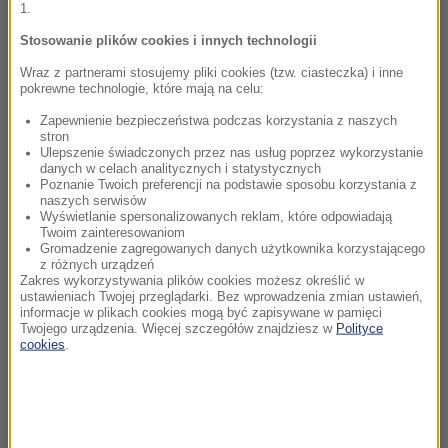
1.
Stosowanie plików cookies i innych technologii
Wraz z partnerami stosujemy pliki cookies (tzw. ciasteczka) i inne
pokrewne technologie, które mają na celu:
Zapewnienie bezpieczeństwa podczas korzystania z naszych
stron
Ulepszenie świadczonych przez nas usług poprzez wykorzystanie
danych w celach analitycznych i statystycznych
Poznanie Twoich preferencji na podstawie sposobu korzystania z
naszych serwisów
Wyświetlanie spersonalizowanych reklam, które odpowiadają
Twoim zainteresowaniom
Gromadzenie zagregowanych danych użytkownika korzystającego
z różnych urządzeń
Zakres wykorzystywania plików cookies możesz określić w
ustawieniach Twojej przeglądarki. Bez wprowadzenia zmian ustawień,
informacje w plikach cookies mogą być zapisywane w pamięci
Twojego urządzenia. Więcej szczegółów znajdziesz w
Polityce
cookies
.