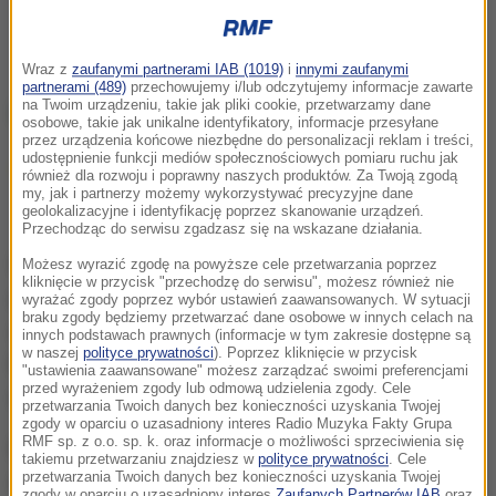
Wraz z
zaufanymi partnerami IAB (1019)
i
innymi zaufanymi
partnerami (489)
przechowujemy i/lub odczytujemy informacje zawarte
na Twoim urządzeniu, takie jak pliki cookie, przetwarzamy dane
osobowe, takie jak unikalne identyfikatory, informacje przesyłane
przez urządzenia końcowe niezbędne do personalizacji reklam i treści,
udostępnienie funkcji mediów społecznościowych pomiaru ruchu jak
Najnowsze informacje z kraju i ze świata
również dla rozwoju i poprawny naszych produktów. Za Twoją zgodą
my, jak i partnerzy możemy wykorzystywać precyzyjne dane
znajdziesz na
RMF24.pl
. Bądź na bieżąco.
geolokalizacyjne i identyfikację poprzez skanowanie urządzeń.
Przechodząc do serwisu zgadzasz się na wskazane działania.
Według danych serwisu FlightRadar24 największy
Możesz wyrazić zgodę na powyższe cele przetwarzania poprzez
kliknięcie w przycisk "przechodzę do serwisu", możesz również nie
emiracki przewoźnik - Emirates - przywrócił już
wyrażać zgody poprzez wybór ustawień zaawansowanych. W sytuacji
braku zgody będziemy przetwarzać dane osobowe w innych celach na
około 75 procent połączeń sprzed konfliktu. Z kolei
innych podstawach prawnych (informacje w tym zakresie dostępne są
w naszej
polityce prywatności
). Poprzez kliknięcie w przycisk
Flydubai obsługuje obecnie nieco mniej niż połowę
"ustawienia zaawansowane" możesz zarządzać swoimi preferencjami
przed wyrażeniem zgody lub odmową udzielenia zgody. Cele
wcześniejszych lotów.
przetwarzania Twoich danych bez konieczności uzyskania Twojej
zgody w oparciu o uzasadniony interes Radio Muzyka Fakty Grupa
RMF sp. z o.o. sp. k. oraz informacje o możliwości sprzeciwienia się
Pod koniec lutego, w związku z obawami o możliwe
takiemu przetwarzaniu znajdziesz w
polityce prywatności
. Cele
przetwarzania Twoich danych bez konieczności uzyskania Twojej
odwetowe ataki Iranu na państwa regionu, w tym na
zgody w oparciu o uzasadniony interes
Zaufanych Partnerów IAB
oraz