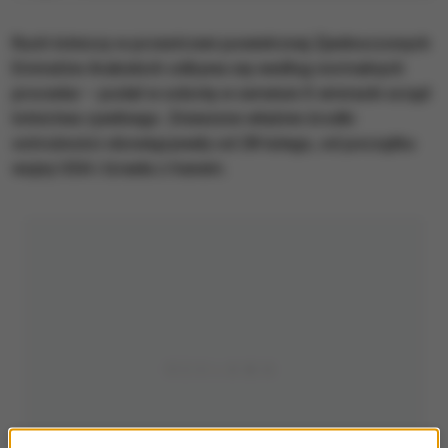
Ruch lotniczy w przestrzeni powietrznej Zjednoczonych
Emiratów Arabskich odbywa się według normalnych
procedur – podał w sobotę w serwisie X emiracki urząd
lotnictwa cywilnego. Zniesione właśnie środki
ostrożności obowiązywały od 28 lutego, od początku
wojny USA i Izraela z Iranem.