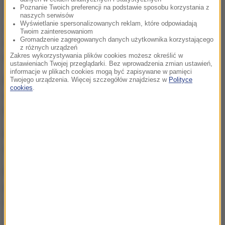
Poznanie Twoich preferencji na podstawie sposobu korzystania z
naszych serwisów
Wyświetlanie spersonalizowanych reklam, które odpowiadają
Już kilka dni po wybuchu konfliktu władze ZEA
Twoim zainteresowaniom
Gromadzenie zagregowanych danych użytkownika korzystającego
zdecydowały się jednak na wznowienie lotów w
z różnych urządzeń
Zakres wykorzystywania plików cookies możesz określić w
ramach tzw. bezpiecznych korytarzy powietrznych.
ustawieniach Twojej przeglądarki. Bez wprowadzenia zmian ustawień,
informacje w plikach cookies mogą być zapisywane w pamięci
Mimo kolejnych incydentów, w tym ataków na
Twojego urządzenia. Więcej szczegółów znajdziesz w
Polityce
cookies
.
zbiorniki paliwa na lotnisku w Dubaju, operacje
lotnicze były wstrzymywane jedynie na kilka godzin.
Konflikt na Bliskim Wschodzie przełożył się na
wzrost cen paliwa lotniczego.
Niemiecka
Lufthansa zdecydowała się na
odwołanie 20 000 lotów do października
. Wśród
odwołanych połączeń są te do polskich miast.