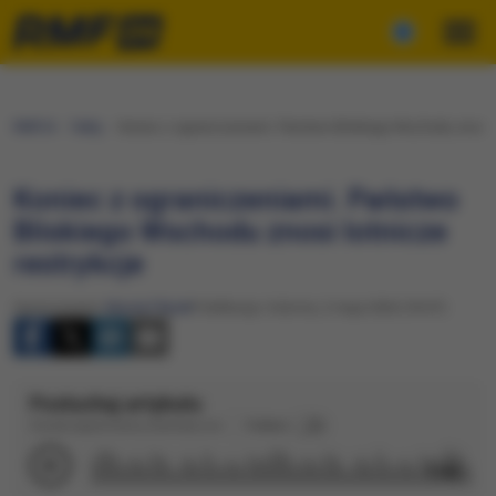
RMF24
Fakty
Koniec z ograniczeniami. Państwo Bliskiego Wschodu znosi l
Koniec z ograniczeniami. Państwo
Bliskiego Wschodu znosi lotnicze
restrykcje
Opracowanie:
Maciej Filipek
Publikacja: Sobota, 2 maja 2026 (18:47)
Posłuchaj artykułu
Dźwięk wygenerowany automatycznie
Podkład
1:42