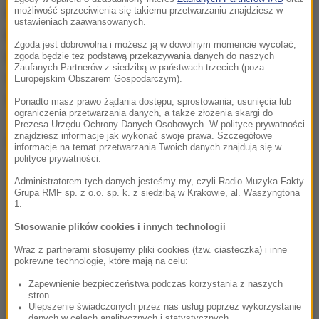
infrastrukturę wojskową USA, zamknięto przestrzeń
możliwość sprzeciwienia się takiemu przetwarzaniu znajdziesz w
ustawieniach zaawansowanych.
powietrzną nad Zatoką Perską. Obawy te
Zgoda jest dobrowolna i możesz ją w dowolnym momencie wycofać,
potwierdziły ataki dronowe, w wyniku których
zgoda będzie też podstawą przekazywania danych do naszych
Zaufanych Partnerów z siedzibą w państwach trzecich (poza
ucierpiał m.in.
terminal lotniska w Dubaju
- rannych
Europejskim Obszarem Gospodarczym).
zostało co najmniej czterech pracowników.
Ponadto masz prawo żądania dostępu, sprostowania, usunięcia lub
ograniczenia przetwarzania danych, a także złożenia skargi do
Prezesa Urzędu Ochrony Danych Osobowych. W polityce prywatności
znajdziesz informacje jak wykonać swoje prawa. Szczegółowe
Dalsza część artykułu pod materiałem video:
informacje na temat przetwarzania Twoich danych znajdują się w
polityce prywatności.
Administratorem tych danych jesteśmy my, czyli Radio Muzyka Fakty
Grupa RMF sp. z o.o. sp. k. z siedzibą w Krakowie, al. Waszyngtona
1.
Stosowanie plików cookies i innych technologii
Wraz z partnerami stosujemy pliki cookies (tzw. ciasteczka) i inne
pokrewne technologie, które mają na celu:
Zapewnienie bezpieczeństwa podczas korzystania z naszych
stron
Ulepszenie świadczonych przez nas usług poprzez wykorzystanie
danych w celach analitycznych i statystycznych