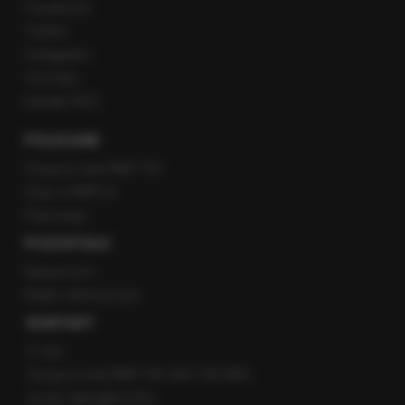
Facebook
Twitter
Instagram
YouTube
Kanały RSS
POLECANE
Gorąca Linia RMF FM
Staż w RMF24
Patronaty
POZOSTAŁE
Newsroom
Radio internetowe
KONTAKT
O nas
Gorąca Linia RMF FM: 600 700 800
email: fakty@rmf.fm