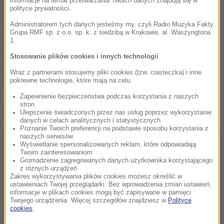
informacje na temat przetwarzania Twoich danych znajdują się w
Morskiej, Sił Powietrznych oraz Marynarki Wojennej
polityce prywatności.
USA. Wykorzystano broń precyzyjnego rażenia, w
Administratorem tych danych jesteśmy my, czyli Radio Muzyka Fakty
Grupa RMF sp. z o.o. sp. k. z siedzibą w Krakowie, al. Waszyngtona
tym 49 pocisków Tomahawk. Ataki miały na celu
1.
neutralizację zagrożeń dla amerykańskich sił oraz
Stosowanie plików cookies i innych technologii
statków handlowych przemieszczających się po
Wraz z partnerami stosujemy pliki cookies (tzw. ciasteczka) i inne
wodach regionu.
pokrewne technologie, które mają na celu:
Zapewnienie bezpieczeństwa podczas korzystania z naszych
stron
Dalsza część artykułu pod materiałem video:
Ulepszenie świadczonych przez nas usług poprzez wykorzystanie
danych w celach analitycznych i statystycznych
Poznanie Twoich preferencji na podstawie sposobu korzystania z
naszych serwisów
Wyświetlanie spersonalizowanych reklam, które odpowiadają
Twoim zainteresowaniom
Gromadzenie zagregowanych danych użytkownika korzystającego
z różnych urządzeń
Zakres wykorzystywania plików cookies możesz określić w
ustawieniach Twojej przeglądarki. Bez wprowadzenia zmian ustawień,
informacje w plikach cookies mogą być zapisywane w pamięci
Twojego urządzenia. Więcej szczegółów znajdziesz w
Polityce
cookies
.