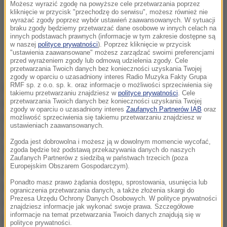
Możesz wyrazić zgodę na powyższe cele przetwarzania poprzez
kliknięcie w przycisk "przechodzę do serwisu", możesz również nie
wyrażać zgody poprzez wybór ustawień zaawansowanych. W sytuacji
braku zgody będziemy przetwarzać dane osobowe w innych celach na
innych podstawach prawnych (informacje w tym zakresie dostępne są
w naszej
polityce prywatności
). Poprzez kliknięcie w przycisk
"ustawienia zaawansowane" możesz zarządzać swoimi preferencjami
przed wyrażeniem zgody lub odmową udzielenia zgody. Cele
przetwarzania Twoich danych bez konieczności uzyskania Twojej
zgody w oparciu o uzasadniony interes Radio Muzyka Fakty Grupa
RMF sp. z o.o. sp. k. oraz informacje o możliwości sprzeciwienia się
Donald Trump rozpoczął wojnę z Iranem,
takiemu przetwarzaniu znajdziesz w
polityce prywatności
. Cele
domagając się jego "bezwarunkowej kapitulacji"
.
przetwarzania Twoich danych bez konieczności uzyskania Twojej
zgody w oparciu o uzasadniony interes
Zaufanych Partnerów IAB
oraz
Ostatecznie zakończył ją jednak, podpisując
możliwość sprzeciwienia się takiemu przetwarzaniu znajdziesz w
ustawieniach zaawansowanych.
ograniczone
wstępne porozumienie
- napisał w
Zgoda jest dobrowolna i możesz ją w dowolnym momencie wycofać,
czwartek portal Axios.
zgoda będzie też podstawą przekazywania danych do naszych
Zaufanych Partnerów z siedzibą w państwach trzecich (poza
Europejskim Obszarem Gospodarczym).
Prezydent USA
zaprzeczył, jakoby doświadczenie
Ponadto masz prawo żądania dostępu, sprostowania, usunięcia lub
to w jakikolwiek sposób uświadomiło mu jego
ograniczenia przetwarzania danych, a także złożenia skargi do
Prezesa Urzędu Ochrony Danych Osobowych. W polityce prywatności
ograniczenia
. Zapytany, czego nauczył się o
znajdziesz informacje jak wykonać swoje prawa. Szczegółowe
informacje na temat przetwarzania Twoich danych znajdują się w
granicach swojej władzy, odpowiedział:
Nie ma
polityce prywatności.