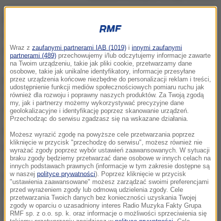
Do zaćmienia Księżyca dochodzi, gdy w jednej linii
ustawi się Słońce, Ziemia i Księżyc. Cień rzucany
Wraz z
zaufanymi partnerami IAB (1019)
i
innymi zaufanymi
przez naszą planetę jest wtedy na tyle duży, że
partnerami (489)
przechowujemy i/lub odczytujemy informacje zawarte
Srebrny Glob jest w stanie w nim się schować. A
na Twoim urządzeniu, takie jak pliki cookie, przetwarzamy dane
osobowe, takie jak unikalne identyfikatory, informacje przesyłane
ponieważ nasz naturalny satelita świeci światłem
przez urządzenia końcowe niezbędne do personalizacji reklam i treści,
udostępnienie funkcji mediów społecznościowych pomiaru ruchu jak
odbitym od Słońca, jego zablokowanie powoduje, że
również dla rozwoju i poprawny naszych produktów. Za Twoją zgodą
my, jak i partnerzy możemy wykorzystywać precyzyjne dane
tarcza Księżyca przestaje dla nas świecić.
geolokalizacyjne i identyfikację poprzez skanowanie urządzeń.
Przechodząc do serwisu zgadzasz się na wskazane działania.
Naukowcy zapowiadali początek zaćmienia
Możesz wyrazić zgodę na powyższe cele przetwarzania poprzez
kliknięcie w przycisk "przechodzę do serwisu", możesz również nie
półcieniowego na godz. 20:04, początek zaćmienia
wyrażać zgody poprzez wybór ustawień zaawansowanych. W sytuacji
braku zgody będziemy przetwarzać dane osobowe w innych celach na
częściowego - 21:54, maksimum zaćmienia - 22:08,
innych podstawach prawnych (informacje w tym zakresie dostępne są
w naszej
polityce prywatności
). Poprzez kliknięcie w przycisk
koniec zaćmienia częściowego - 22:21 i koniec
"ustawienia zaawansowane" możesz zarządzać swoimi preferencjami
zaćmienia półcieniowego - 0:11.
przed wyrażeniem zgody lub odmową udzielenia zgody. Cele
przetwarzania Twoich danych bez konieczności uzyskania Twojej
zgody w oparciu o uzasadniony interes Radio Muzyka Fakty Grupa
W maksimum zaćmienia, w Polsce, Księżyc
RMF sp. z o.o. sp. k. oraz informacje o możliwości sprzeciwienia się