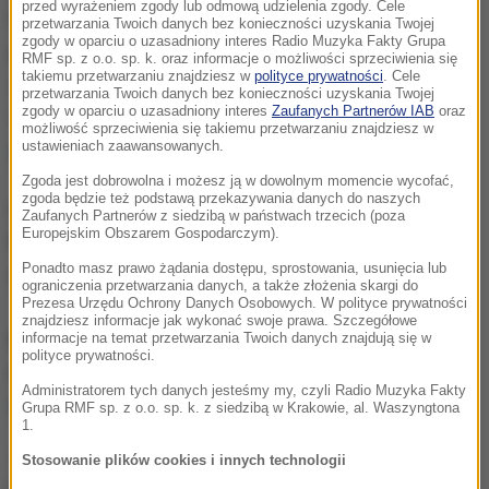
przed wyrażeniem zgody lub odmową udzielenia zgody. Cele
Pieniądze z ubezpieczenia mają pokryć koszty
przetwarzania Twoich danych bez konieczności uzyskania Twojej
zgody w oparciu o uzasadniony interes Radio Muzyka Fakty Grupa
powrotu klientów do kraju oraz zostać wydane na
RMF sp. z o.o. sp. k. oraz informacje o możliwości sprzeciwienia się
takiemu przetwarzaniu znajdziesz w
polityce prywatności
. Cele
zwrot wpłat klientów, których wyjazdy się nie
przetwarzania Twoich danych bez konieczności uzyskania Twojej
zgody w oparciu o uzasadniony interes
Zaufanych Partnerów IAB
oraz
odbędą.
Pobierz formularz zgłoszenia szkody z
możliwość sprzeciwienia się takiemu przetwarzaniu znajdziesz w
umowy gwarancji ubezpieczeniowej.
ustawieniach zaawansowanych.
Zgoda jest dobrowolna i możesz ją w dowolnym momencie wycofać,
zgoda będzie też podstawą przekazywania danych do naszych
Gorąca Linia RMF FM
jest do Waszej dyspozycji!
Zaufanych Partnerów z siedzibą w państwach trzecich (poza
Europejskim Obszarem Gospodarczym).
Przez całą dobę czekamy na informacje od Was,
Ponadto masz prawo żądania dostępu, sprostowania, usunięcia lub
zdjęcia i filmy.
ograniczenia przetwarzania danych, a także złożenia skargi do
Prezesa Urzędu Ochrony Danych Osobowych. W polityce prywatności
znajdziesz informacje jak wykonać swoje prawa. Szczegółowe
Możecie dzwonić, wysyłać SMS-y lub MMS-y na
informacje na temat przetwarzania Twoich danych znajdują się w
polityce prywatności.
numer 600 700 800, pisać na adres mailowy
Administratorem tych danych jesteśmy my, czyli Radio Muzyka Fakty
fakty@rmf.fm
albo skorzystać z
formularza WWW
.
Grupa RMF sp. z o.o. sp. k. z siedzibą w Krakowie, al. Waszyngtona
1.
Jak podaje Urząd Marszałkowski Województwa
Stosowanie plików cookies i innych technologii
Małopolskiego, wnioski o wypłatę środków z umowy