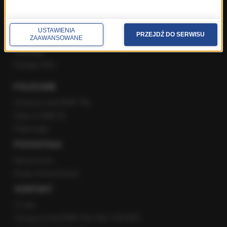
Facebook
Twitter
USTAWIENIA
PRZEJDŹ DO SERWISU
Instagram
ZAAWANSOWANE
YouTube
Kanały RSS
POLECANE
Gorąca Linia RMF FM
Staż w RMF24
Patronaty
POZOSTAŁE
Newsroom
Radio internetowe
KONTAKT
O nas
Gorąca Linia RMF FM: 600 700 800