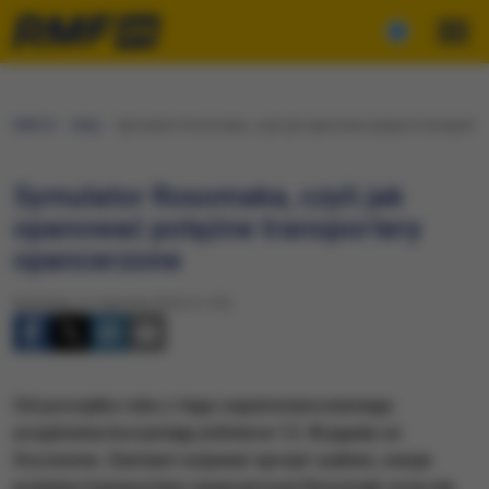
RMF24
Fakty
Symulator Rosomaka, czyli jak opanować potężne transporte
Symulator Rosomaka, czyli jak
opanować potężne transportery
opancerzone
Niedziela, 31 stycznia 2016 (11:25)
Od początku roku z tego supernowoczesnego
urządzenia korzystają żołnierze 12. Brygady ze
Szczecina. Zamiast zużywać sprzęt i paliwo, swoje
potężne transportery opancerzone Rosomak uczą się