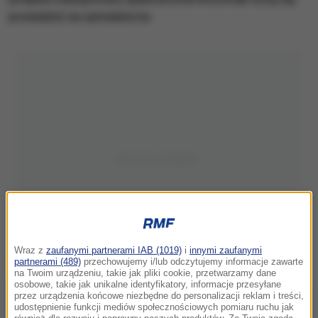
prowadzić na symulatorze.
Wraz z
zaufanymi partnerami IAB (1019)
i
innymi zaufanymi
partnerami (489)
przechowujemy i/lub odczytujemy informacje zawarte
na Twoim urządzeniu, takie jak pliki cookie, przetwarzamy dane
osobowe, takie jak unikalne identyfikatory, informacje przesyłane
przez urządzenia końcowe niezbędne do personalizacji reklam i treści,
udostępnienie funkcji mediów społecznościowych pomiaru ruchu jak