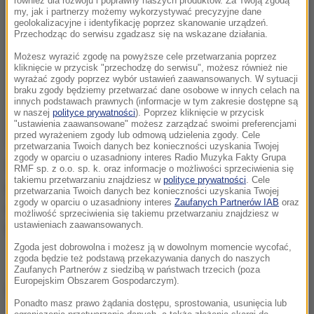
również dla rozwoju i poprawny naszych produktów. Za Twoją zgodą
my, jak i partnerzy możemy wykorzystywać precyzyjne dane
geolokalizacyjne i identyfikację poprzez skanowanie urządzeń.
Przechodząc do serwisu zgadzasz się na wskazane działania.
Możesz wyrazić zgodę na powyższe cele przetwarzania poprzez
kliknięcie w przycisk "przechodzę do serwisu", możesz również nie
wyrażać zgody poprzez wybór ustawień zaawansowanych. W sytuacji
braku zgody będziemy przetwarzać dane osobowe w innych celach na
innych podstawach prawnych (informacje w tym zakresie dostępne są
w naszej
polityce prywatności
). Poprzez kliknięcie w przycisk
"ustawienia zaawansowane" możesz zarządzać swoimi preferencjami
przed wyrażeniem zgody lub odmową udzielenia zgody. Cele
przetwarzania Twoich danych bez konieczności uzyskania Twojej
zgody w oparciu o uzasadniony interes Radio Muzyka Fakty Grupa
Tej wojskowej bestii czoła stawiła też nasza
RMF sp. z o.o. sp. k. oraz informacje o możliwości sprzeciwienia się
takiemu przetwarzaniu znajdziesz w
polityce prywatności
. Cele
reporterka Aneta Łuczkowska, która sprawdziła, czy
przetwarzania Twoich danych bez konieczności uzyskania Twojej
zgody w oparciu o uzasadniony interes
Zaufanych Partnerów IAB
oraz
drobna kobieta również okiełzna Rosomaka. Zobacz
możliwość sprzeciwienia się takiemu przetwarzaniu znajdziesz w
ustawieniach zaawansowanych.
to na filmie.
Zgoda jest dobrowolna i możesz ją w dowolnym momencie wycofać,
zgoda będzie też podstawą przekazywania danych do naszych
Zaufanych Partnerów z siedzibą w państwach trzecich (poza
Europejskim Obszarem Gospodarczym).
Źródło: RMF FM
Ponadto masz prawo żądania dostępu, sprostowania, usunięcia lub