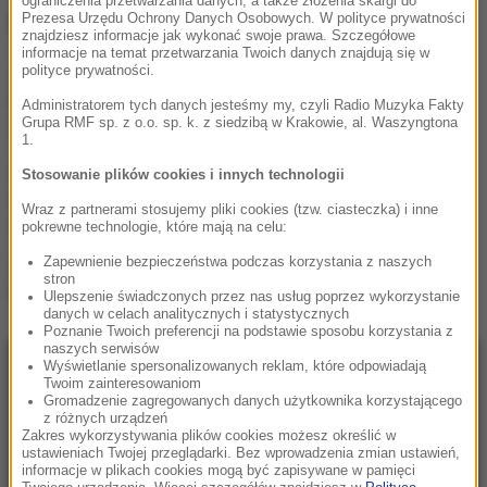
ograniczenia przetwarzania danych, a także złożenia skargi do
NAJWAŻNIEJSZE FAKTY
Prezesa Urzędu Ochrony Danych Osobowych. W polityce prywatności
znajdziesz informacje jak wykonać swoje prawa. Szczegółowe
informacje na temat przetwarzania Twoich danych znajdują się w
polityce prywatności.
Nocne serenady pod
hotelem Anglików. Tuchel
Administratorem tych danych jesteśmy my, czyli Radio Muzyka Fakty
nawet nie był zaskoczony
Grupa RMF sp. z o.o. sp. k. z siedzibą w Krakowie, al. Waszyngtona
1.
Pędził hulajnogą
Stosowanie plików cookies i innych technologii
elektryczną 70 km/h. Tak
Wraz z partnerami stosujemy pliki cookies (tzw. ciasteczka) i inne
się tłumaczył
pokrewne technologie, które mają na celu:
Zapewnienie bezpieczeństwa podczas korzystania z naszych
Piorun uszkodził słynną
stron
fontannę. Jest nagranie
Ulepszenie świadczonych przez nas usług poprzez wykorzystanie
danych w celach analitycznych i statystycznych
Poznanie Twoich preferencji na podstawie sposobu korzystania z
naszych serwisów
Wyświetlanie spersonalizowanych reklam, które odpowiadają
NAJNOWSZE
Twoim zainteresowaniom
Gromadzenie zagregowanych danych użytkownika korzystającego
z różnych urządzeń
06:30
Zakres wykorzystywania plików cookies możesz określić w
ustawieniach Twojej przeglądarki. Bez wprowadzenia zmian ustawień,
„Na wciśnięcie guzika zrobią coming out”.
informacje w plikach cookies mogą być zapisywane w pamięci
Jeszcze kilku posłów dołączy do Rozwój