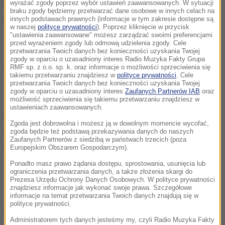
pretendował do władzy, ale jako najstarszy syn
wyrażać zgody poprzez wybór ustawień zaawansowanych. W sytuacji
braku zgody będziemy przetwarzać dane osobowe w innych celach na
poprzedniego przywódcy kraju Kim Dzong Ila mógł
innych podstawach prawnych (informacje w tym zakresie dostępne są
w naszej
polityce prywatności
). Poprzez kliknięcie w przycisk
być uznawany za potencjalne zagrożenie.
"ustawienia zaawansowane" możesz zarządzać swoimi preferencjami
przed wyrażeniem zgody lub odmową udzielenia zgody. Cele
przetwarzania Twoich danych bez konieczności uzyskania Twojej
Choć Malezja nigdy bezpośrednio nie oskarżyła Korei
zgody w oparciu o uzasadniony interes Radio Muzyka Fakty Grupa
RMF sp. z o.o. sp. k. oraz informacje o możliwości sprzeciwienia się
Północnej o to zabójstwo, wielu spekuluje, że stoi za
takiemu przetwarzaniu znajdziesz w
polityce prywatności
. Cele
przetwarzania Twoich danych bez konieczności uzyskania Twojej
nim Pjongjang. Eksperci twierdzą, że gaz bojowy VX
zgody w oparciu o uzasadniony interes
Zaufanych Partnerów IAB
oraz
użyty do zabicia Kim Dzong Nama był prawie na
możliwość sprzeciwienia się takiemu przetwarzaniu znajdziesz w
ustawieniach zaawansowanych.
pewno wyprodukowany w nowoczesnym
Zgoda jest dobrowolna i możesz ją w dowolnym momencie wycofać,
laboratorium, a Korea Północna ma wielkie ilości
zgoda będzie też podstawą przekazywania danych do naszych
Zaufanych Partnerów z siedzibą w państwach trzecich (poza
broni chemicznej.
Europejskim Obszarem Gospodarczym).
Ponadto masz prawo żądania dostępu, sprostowania, usunięcia lub
Po otruciu przyrodniego brata północnokoreańskiego
ograniczenia przetwarzania danych, a także złożenia skargi do
Prezesa Urzędu Ochrony Danych Osobowych. W polityce prywatności
dyktatora nastąpiło drastyczne pogorszenie relacji
znajdziesz informacje jak wykonać swoje prawa. Szczegółowe
informacje na temat przetwarzania Twoich danych znajdują się w
między Koreą Północną a Malezją. 7 marca
polityce prywatności.
Pjongjang zabronił obywatelom malezyjskim
Administratorem tych danych jesteśmy my, czyli Radio Muzyka Fakty