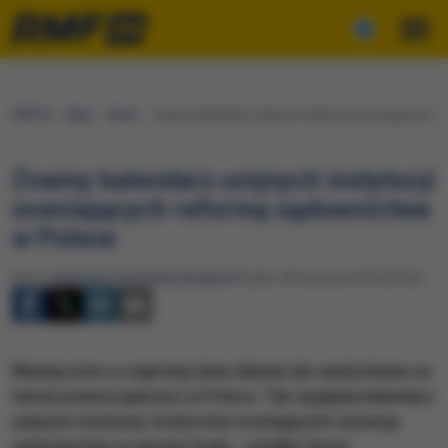
RMF24
Fakty
Świat
Znamy kalendarz unijnych instytucji oceniających r
Znamy kalendarz unijnych instytucji
oceniających reformę sądownictwa
w Polsce
Autor:
Katarzyna Szymańska-Borginon
Piątek, 28 września 2018 (09:56)
Miesięcznie co najmniej dwie debaty lub wysłuchania na
temat praworządności w Polsce. Tak wygląda kalendarz
unijnych instytucji, krytycznie oceniających sytuację
sądownictwa w naszym kraju - ustaliła nasza