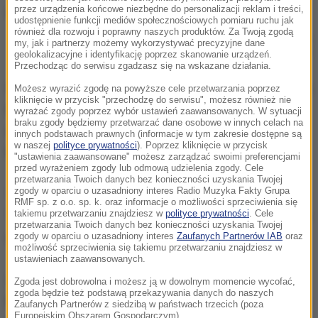
przez urządzenia końcowe niezbędne do personalizacji reklam i treści,
udostępnienie funkcji mediów społecznościowych pomiaru ruchu jak
również dla rozwoju i poprawny naszych produktów. Za Twoją zgodą
Miesięcznie co najmniej dwie debaty lub wysłuchania na temat
my, jak i partnerzy możemy wykorzystywać precyzyjne dane
praworządności w Polsce
geolokalizacyjne i identyfikację poprzez skanowanie urządzeń.
Przechodząc do serwisu zgadzasz się na wskazane działania.
W najbliższy poniedziałek eurodeputowani w Komisji
Możesz wyrazić zgodę na powyższe cele przetwarzania poprzez
kliknięcie w przycisk "przechodzę do serwisu", możesz również nie
Parlamentu Europejskiego, ds. wolności
wyrażać zgody poprzez wybór ustawień zaawansowanych. W sytuacji
braku zgody będziemy przetwarzać dane osobowe w innych celach na
obywatelskich będą rozmawiać o sądownictwie w
innych podstawach prawnych (informacje w tym zakresie dostępne są
w naszej
polityce prywatności
). Poprzez kliknięcie w przycisk
Polsce.
"ustawienia zaawansowane" możesz zarządzać swoimi preferencjami
przed wyrażeniem zgody lub odmową udzielenia zgody. Cele
przetwarzania Twoich danych bez konieczności uzyskania Twojej
zgody w oparciu o uzasadniony interes Radio Muzyka Fakty Grupa
16 października wiceszef Komisji Europejskiej Frans
RMF sp. z o.o. sp. k. oraz informacje o możliwości sprzeciwienia się
takiemu przetwarzaniu znajdziesz w
polityce prywatności
. Cele
Timmermans będzie informował unijnych ministrów
przetwarzania Twoich danych bez konieczności uzyskania Twojej
o sytuacji praworządności w naszym kraju.
zgody w oparciu o uzasadniony interes
Zaufanych Partnerów IAB
oraz
możliwość sprzeciwienia się takiemu przetwarzaniu znajdziesz w
ustawieniach zaawansowanych.
Z kolei w listopadzie odbędzie się wysłuchanie
Zgoda jest dobrowolna i możesz ją w dowolnym momencie wycofać,
zgoda będzie też podstawą przekazywania danych do naszych
Polski w Parlamencie Europejskim i prawdopodobnie
Zaufanych Partnerów z siedzibą w państwach trzecich (poza
Europejskim Obszarem Gospodarczym).