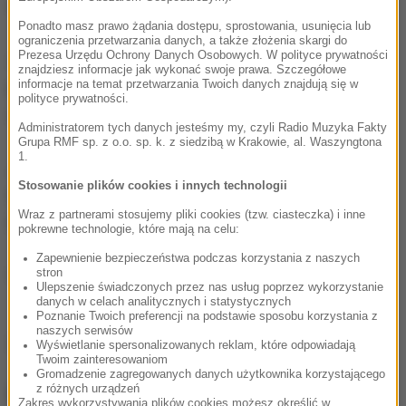
w Radzie UE.
Ponadto masz prawo żądania dostępu, sprostowania, usunięcia lub
ograniczenia przetwarzania danych, a także złożenia skargi do
Prezesa Urzędu Ochrony Danych Osobowych. W polityce prywatności
Chodzi o to, aby utrzymać stałą presję na Polskę
-
znajdziesz informacje jak wykonać swoje prawa. Szczegółowe
informacje na temat przetwarzania Twoich danych znajdują się w
powiedział korespondentce RMF FM w Brukseli
polityce prywatności.
unijny dyplomata.
Administratorem tych danych jesteśmy my, czyli Radio Muzyka Fakty
Grupa RMF sp. z o.o. sp. k. z siedzibą w Krakowie, al. Waszyngtona
1.
Jego zdaniem, nie jest ważna ani forma ani skala
Stosowanie plików cookies i innych technologii
tych wydarzeń, ale sam fakt, że praworządność w
Wraz z partnerami stosujemy pliki cookies (tzw. ciasteczka) i inne
Polsce jest na unijnej agendzie.
pokrewne technologie, które mają na celu:
Zapewnienie bezpieczeństwa podczas korzystania z naszych
stron
(ug)
Ulepszenie świadczonych przez nas usług poprzez wykorzystanie
danych w celach analitycznych i statystycznych
Poznanie Twoich preferencji na podstawie sposobu korzystania z
naszych serwisów
Źródło: RMF FM
Wyświetlanie spersonalizowanych reklam, które odpowiadają
Twoim zainteresowaniom
Gromadzenie zagregowanych danych użytkownika korzystającego
NAJWAŻNIEJSZE FAKTY
z różnych urządzeń
Zakres wykorzystywania plików cookies możesz określić w