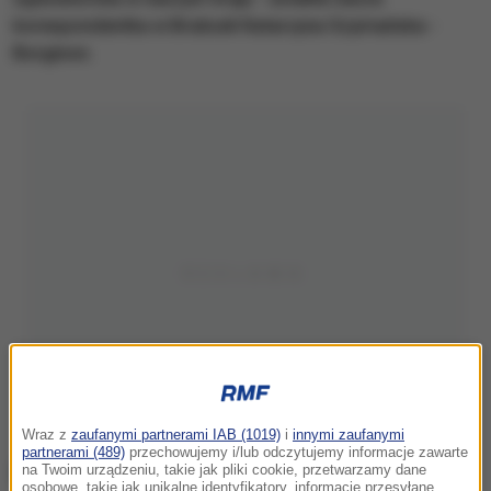
korespondentka w Brukseli Katarzyna Szymańska -
Borginon.
Wraz z
zaufanymi partnerami IAB (1019)
i
innymi zaufanymi
partnerami (489)
przechowujemy i/lub odczytujemy informacje zawarte
na Twoim urządzeniu, takie jak pliki cookie, przetwarzamy dane
osobowe, takie jak unikalne identyfikatory, informacje przesyłane