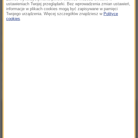
ustawieniach Twojej przeglądarki. Bez wprowadzenia zmian ustawień,
informacje w plikach cookies mogą być zapisywane w pamięci
Były żołnierz USA
Twojego urządzenia. Więcej szczegółów znajdziesz w
Polityce
przechodzi piekło w Rosji.
cookies
.
Waszyngton naciska na
Moskwę
„To był dobry dzień”. Iga
Świątek awansowała do
kolejnej rundy w Toronto
„Są już pewne postępy”.
Donald Trump mówił o
wojnie w Ukrainie
NAJNOWSZE
23:57
Były żołnierz USA przechodzi piekło w Rosji.