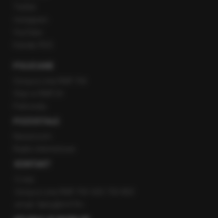
Twitter
Instagram
YouTube
Kanały RSS
POLECANE
Gorąca Linia RMF FM
Staż w RMF24
Patronaty
POZOSTAŁE
Newsroom
Radio internetowe
KONTAKT
O nas
Gorąca Linia RMF FM: 600 700 800
email: fakty@rmf.fm