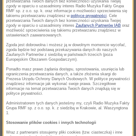
przetwarzania Twoich danych bez konieczności uzyskania Twojej
Hamza ma 30 lat, pochodzi z zachodniego stanu
zgody w oparciu o uzasadniony interes Radio Muzyka Fakty Grupa
RMF sp. z o.o. sp. k. oraz informacje o możliwości sprzeciwienia się
Maharasztra, którego stolicą jest Bombaj. Jest
takiemu przetwarzaniu znajdziesz w
polityce prywatności
. Cele
podejrzany o telefoniczne przekazywanie z Karaczi
przetwarzania Twoich danych bez konieczności uzyskania Twojej
zgody w oparciu o uzasadniony interes
Zaufanych Partnerów IAB
oraz
w Pakistanie instrukcji zamachowcom znajdującym
możliwość sprzeciwienia się takiemu przetwarzaniu znajdziesz w
ustawieniach zaawansowanych.
się w Bombaju.
Zgoda jest dobrowolna i możesz ją w dowolnym momencie wycofać,
zgoda będzie też podstawą przekazywania danych do naszych
Podczas trwającego trzy dni ataku w listopadzie
Zaufanych Partnerów z siedzibą w państwach trzecich (poza
Europejskim Obszarem Gospodarczym).
2008 r. 10-osobowa grupa zamachowców
Ponadto masz prawo żądania dostępu, sprostowania, usunięcia lub
uzbrojonych w karabiny zaatakowała hotele,
ograniczenia przetwarzania danych, a także złożenia skargi do
Prezesa Urzędu Ochrony Danych Osobowych. W polityce prywatności
restauracje, dworzec kolejowy i centrum kultury
znajdziesz informacje jak wykonać swoje prawa. Szczegółowe
informacje na temat przetwarzania Twoich danych znajdują się w
żydowskiej w tej finansowej stolicy Indii, zabijając
polityce prywatności.
166 osób i raniąc 300.
Administratorem tych danych jesteśmy my, czyli Radio Muzyka Fakty
Grupa RMF sp. z o.o. sp. k. z siedzibą w Krakowie, al. Waszyngtona
Jedyny bezpośredni uczestnik zamachu, który
1.
ocalał, Pakistańczyk Mohammed Ajmal Amir Kasab,
Stosowanie plików cookies i innych technologii
został skazany w maju 2010 r. na karę śmierci.
Wraz z partnerami stosujemy pliki cookies (tzw. ciasteczka) i inne